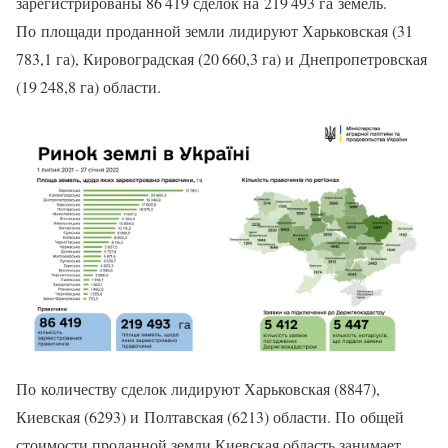
зарегистрированы 86 419 сделок на 219 493 га земель.
По площади проданной земли лидируют Харьковская (31
783,1 га), Кировоградская (20 660,3 га) и Днепропетровская
(19 248,8 га) области.
По количеству сделок лидируют Харьковская (8847),
Киевская (6293) и Полтавская (6213) области. По общей
стоимости проданной земли Киевская область занимает