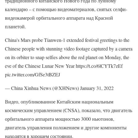
традиционного китайского Нового года по лунному
календарю – с помощью видеоматериалов, снятых селфи-
видеокамерой орбитального аппарата над Красной
планетой.
China's Mars probe Tianwen-1 extended festival greetings to the
Chinese people with stunning video footage captured by a camera
on its orbiter to snap selfies above the red planet on Monday, the
eve of the Chinese Lunar New Year https://t.co/6lCYTk7zEf
pic.twitter.com/GfSe3tBZEJ
— China Xinhua News (@XHNews) January 31, 2022
Видео, опубликованное Китайским национальным
космическим управлением (CNSA), показало, что двигатель
орбитального аппарата мощностью 3000 ньютонов,
двигатель управления положением и другие компоненты
находятся в хорошем состоянии.