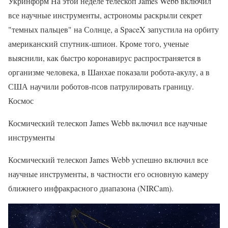
Укринформ На этой неделе телескоп James Webb включил
все научные инструменты, астрономы раскрыли секрет
"темных пальцев" на Солнце, а SpaceX запустила на орбиту
американский спутник-шпион. Кроме того, ученые
выяснили, как быстро коронавирус распространяется в
организме человека, в Шанхае показали робота-акулу, а в
США научили роботов-псов патрулировать границу.
Космос
Космический телескоп James Webb включил все научные
инструменты
Космический телескоп James Webb успешно включил все
научные инструменты, в частности его основную камеру
ближнего инфракрасного диапазона (NIRCam).