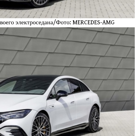
своего электроседана/Фото: MERCEDES-AMG