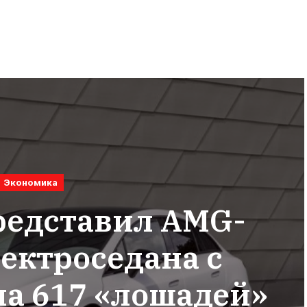
Экономика
редставил AMG-
ектроседана с
на 617 «лошадей»