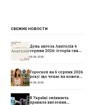
СВЕЖИЕ НОВОСТИ
День ангела Анатолія 6
серпня 2026: історія свята,
значення імені,
05.08.2026
привітання у віршах і
прозі
Гороскоп на 6 серпня 2026
року: що чекає на кожен
знак зодіаку
05.08.2026
В Україні змінюють
правила ввезення