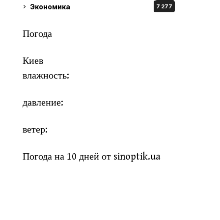
Экономика
7 277
Погода
Киев
влажность:
давление:
ветер:
Погода на 10 дней от
sinoptik.ua