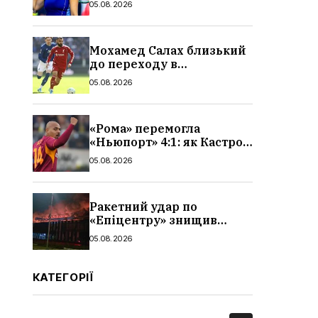
05.08.2026
і статистика матчу
Мохамед Салах близький
до переходу в
«Трабзонспор»: зарплата,
05.08.2026
контракт і деталі
трансфера
«Рома» перемогла
«Ньюпорт» 4:1: як Кастро
відкрив рахунок голам,
05.08.2026
огляд і відео матчу
Ракетний удар по
«Епіцентру» знищив
склади та завод плитки:
05.08.2026
які наслідки, що буде з
виробництвом,
поставкаками,
КАТЕГОРІЇ
продукцією