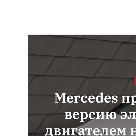
Mercedes п
версию эл
двигателем 