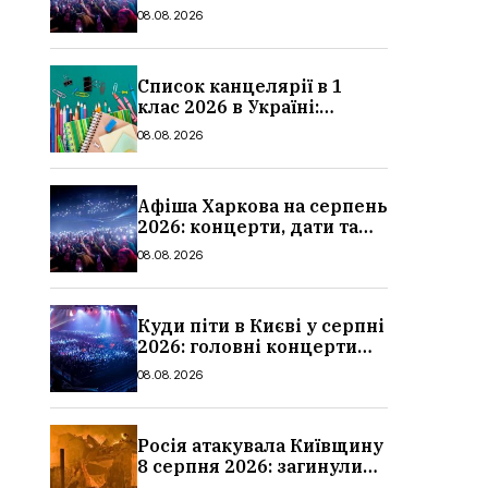
ціни квитків
08.08.2026
Список канцелярії в 1
клас 2026 в Україні:
повний чек-лист для
08.08.2026
школи
Афіша Харкова на серпень
2026: концерти, дати та
ціни квитків
08.08.2026
Куди піти в Києві у серпні
2026: головні концерти
місяця, дати, артисти та
08.08.2026
ціни
Росія атакувала Київщину
8 серпня 2026: загинули
троє людей, серед них