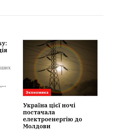
sy:
ція
льших
,
Экономика
Україна цієї ночі
постачала
електроенергію до
Молдови