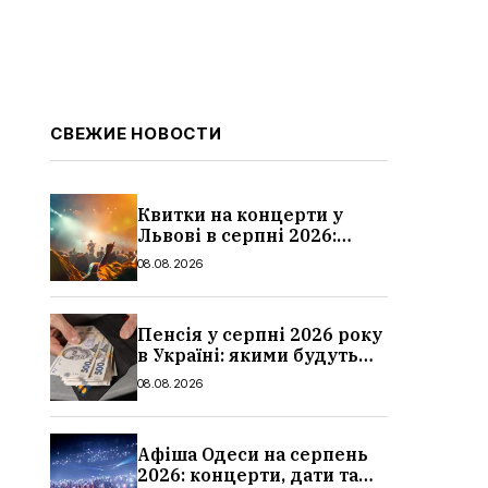
СВЕЖИЕ НОВОСТИ
Квитки на концерти у
Львові в серпні 2026:
дати, ціни та локації
08.08.2026
Пенсія у серпні 2026 року
в Україні: якими будуть
мінімальні та
08.08.2026
максимальні виплати,
суми
Афіша Одеси на серпень
2026: концерти, дати та