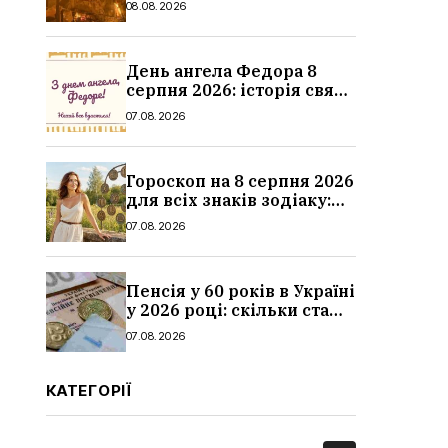
08.08.2026
дитина, наслідки
День ангела Федора 8
серпня 2026: історія свята,
значення імені,
07.08.2026
привітання у віршах і
прозі
Гороскоп на 8 серпня 2026
для всіх знаків зодіаку:
кохання, гроші та справи
07.08.2026
Пенсія у 60 років в Україні
у 2026 році: скільки стажу
потрібно, умови, кому
07.08.2026
можуть відмовити
КАТЕГОРІЇ