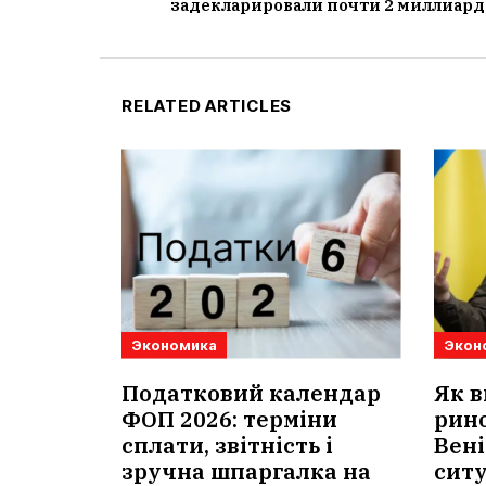
задекларировали почти 2 миллиард
RELATED ARTICLES
Экономика
Экон
Податковий календар
Як в
ФОП 2026: терміни
рино
сплати, звітність і
Вені
зручна шпаргалка на
сит