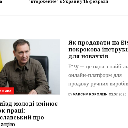
а
"вторжение" в Украину 16 февраля
Як продавати на Et
покрокова інструк
для новачків
Etsy — це одна з найбі
онлайн-платформ для
продажу ручних виробів
омика
вінтажних...
BY
МАКСИМ КОРОЛЕВ
02.07.2025
иїзд молоді змінює
к праці:
славський про
уацію