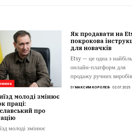
Як продавати на Et
покрокова інструк
для новачків
Etsy — це одна з найбі
онлайн-платформ для
продажу ручних виробів
омика
вінтажних...
BY
МАКСИМ КОРОЛЕВ
02.07.2025
иїзд молоді змінює
к праці:
славський про
уацію
їзд молоді змінює