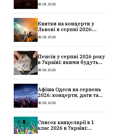
дати та ціни
08.08.2026
Квитки на концерти у
Львові в серпні 2026:
дати, ціни та локації
08.08.2026
Пенсія у серпні 2026 року
в Україні: якими будуть
мінімальні та
08.08.2026
максимальні виплати,
суми
Афіша Одеси на серпень
2026: концерти, дати та
ціни квитків
08.08.2026
Список канцелярії в 1
клас 2026 в Україні:
повний чек-лист для