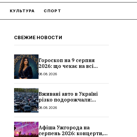
О
КУЛЬТУРА
СПОРТ
СВЕЖИЕ НОВОСТИ
Гороскоп на 9 серпня
2026: що чекає на всі
знаки зодіаку
08.08.2026
Вживані авто в Україні
різко подорожчали:
причини, які машини
08.08.2026
додали найбільше в ціні
Афіша Ужгорода на
серпень 2026: концерти,