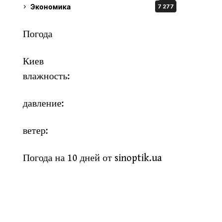
Экономика
7 277
Погода
Киев
влажность:
давление:
ветер:
Погода на 10 дней от
sinoptik.ua