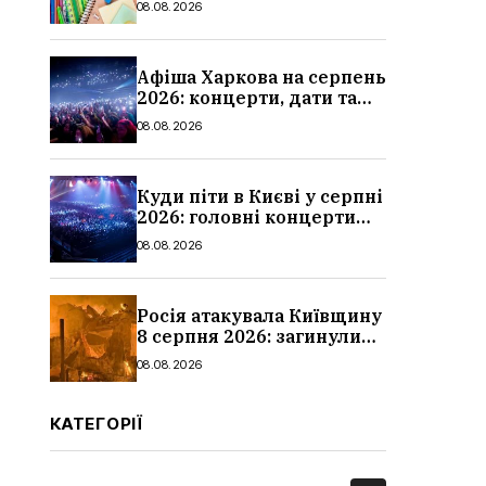
08.08.2026
школи
Афіша Харкова на серпень
2026: концерти, дати та
ціни квитків
08.08.2026
Куди піти в Києві у серпні
2026: головні концерти
місяця, дати, артисти та
08.08.2026
ціни
Росія атакувала Київщину
8 серпня 2026: загинули
троє людей, серед них
08.08.2026
дитина, наслідки
КАТЕГОРІЇ