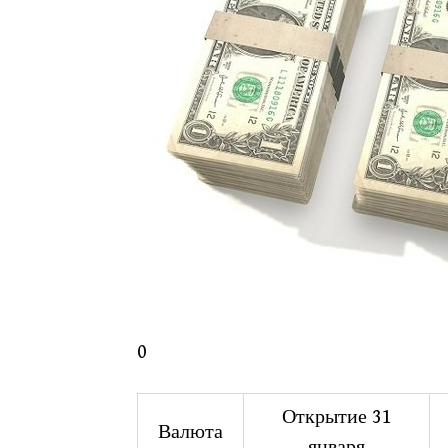
0
Открытие 31
Валюта
января