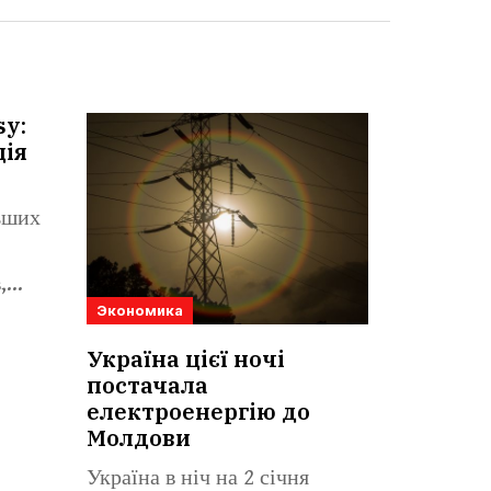
sy:
ція
льших
,
Экономика
Україна цієї ночі
постачала
електроенергію до
Молдови
Україна в ніч на 2 січня