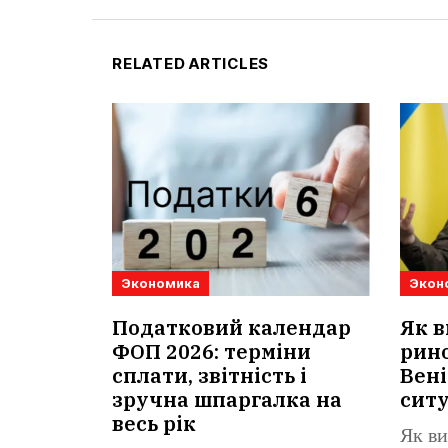
RELATED ARTICLES
Экономика
Экон
Податковий календар
Як в
ФОП 2026: терміни
рино
сплати, звітність і
Вені
зручна шпаргалка на
сит
весь рік
Як ви