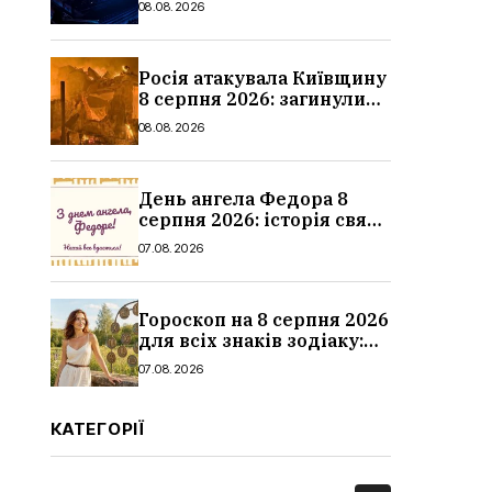
08.08.2026
ціни
Росія атакувала Київщину
8 серпня 2026: загинули
троє людей, серед них
08.08.2026
дитина, наслідки
День ангела Федора 8
серпня 2026: історія свята,
значення імені,
07.08.2026
привітання у віршах і
прозі
Гороскоп на 8 серпня 2026
для всіх знаків зодіаку:
кохання, гроші та справи
07.08.2026
КАТЕГОРІЇ