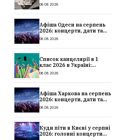
мінімальні та
08.08.2026
максимальні виплати,
суми
Афіша Одеси на серпень
2026: концерти, дати та
ціни квитків
08.08.2026
Список канцелярії в 1
клас 2026 в Україні:
повний чек-лист для
08.08.2026
школи
Афіша Харкова на серпень
2026: концерти, дати та
ціни квитків
08.08.2026
Куди піти в Києві у серпні
2026: головні концерти
місяця, дати, артисти та