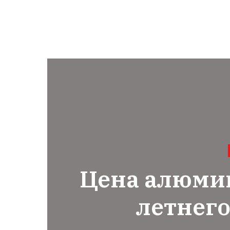
Цена алюмин
летнег