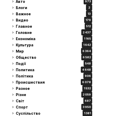
Авто
973
Блоги
2
Важное
13
Видео
179
Главное
512
Головне
2 437
Економіка
1 165
Культура
1 642
Мир
6 364
Общество
6 582
Події
548
Политика
4 648
Політика
906
Происшествия
6 078
Разное
1 532
Різне
2 059
Світ
687
Спорт
3 950
Суспільство
1 381