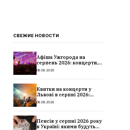
СВЕЖИЕ НОВОСТИ
Афіша Ужгорода на
серпень 2026: концерти,
дати та ціни
08.08.2026
Квитки на концерти у
Львові в серпні 2026:
дати, ціни та локації
08.08.2026
Пенсія у серпні 2026 року
в Україні: якими будуть