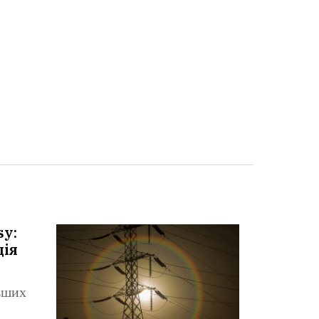
sy:
ція
льших