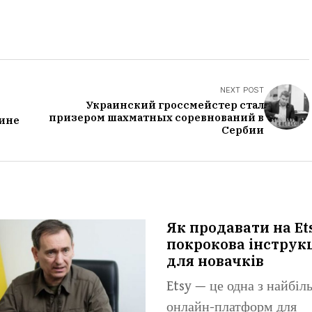
NEXT POST
Украинский гроссмейстер стал
призером шахматных соревнований в
кине
Сербии
Як продавати на Et
покрокова інструк
для новачків
Etsy — це одна з найбі
онлайн-платформ для