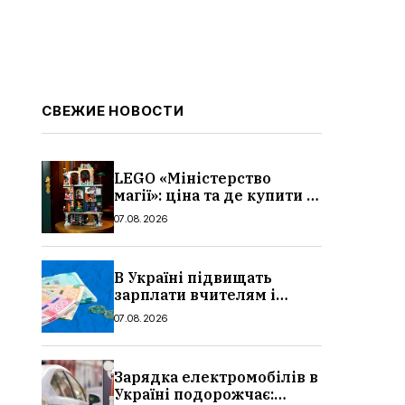
СВЕЖИЕ НОВОСТИ
LEGO «Міністерство
магії»: ціна та де купити в
Україні
07.08.2026
В Україні підвищать
зарплати вчителям і
стипендії студентам з 1
07.08.2026
вересня 2026: умови,
суми, розмір
Зарядка електромобілів в
Україні подорожчає: