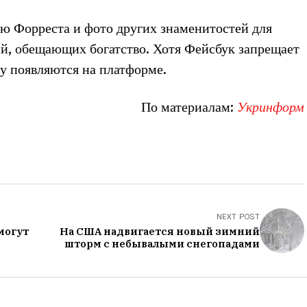
 Форреста и фото других знаменитостей для
, обещающих богатство. Хотя Фейсбук запрещает
у появляются на платформе.
По материалам:
Укринформ
NEXT POST
могут
На США надвигается новый зимний
шторм с небывалыми снегопадами