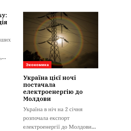
sy:
ція
льших
,
Экономика
Україна цієї ночі
постачала
електроенергію до
Молдови
Україна в ніч на 2 січня
розпочала експорт
електроенергії до Молдови