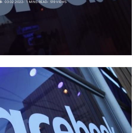
В
03.02.2022
1 MINS READ
519 VIEWS