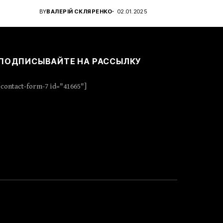
для...
BY
ВАЛЕРІЙ СКЛЯРЕНКО
02.01.2025
ПОДПИСЫВАЙТЕ НА РАССЫЛКУ
[contact-form-7 id="41665"]