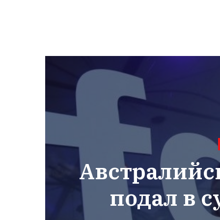
Австралийс
подал в с