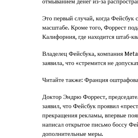
отмыванием денег из-за распростр
Это первый случай, когда Фейсбук 
масштабе. Кроме того, Форрест под
Калифорния, где находится штаб-кв
Владелец Фейсбука, компания Meta
заявила, что «стремится не допуск
Читайте также: Франция оштрафова
Доктор Эндрю Форрест, председате
заявил, что Фейсбук проявил «прес
прекращения рекламы, впервые появ
написал открытое письмо боссу Фе
дополнительные меры.