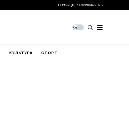
П’ятниця , 7 Серпень 2026
О
КУЛЬТУРА
СПОРТ