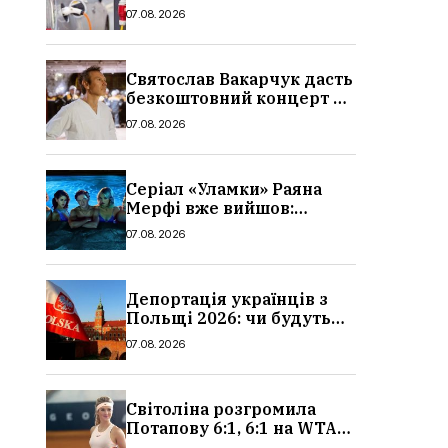
причина і нові ціни з
07.08.2026
серпня 2026
Святослав Вакарчук дасть
безкоштовний концерт у
Львові: дата і місце
07.08.2026
Серіал «Уламки» Раяна
Мерфі вже вийшов:
сюжет, актори та всі
07.08.2026
деталі, де дивитися
Депортація українців з
Польщі 2026: чи будуть
висилати українських
07.08.2026
чоловіків
Світоліна розгромила
Потапову 6:1, 6:1 на WTA
1000 у Торонто