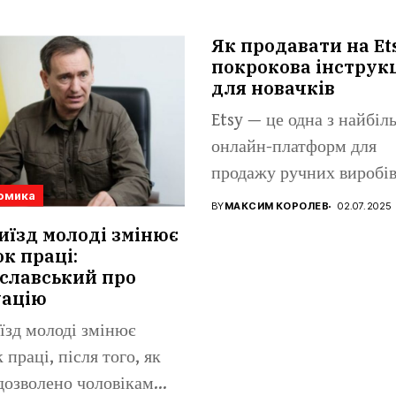
Як продавати на Et
покрокова інструк
для новачків
Etsy — це одна з найбі
онлайн-платформ для
продажу ручних виробів
омика
вінтажних...
BY
МАКСИМ КОРОЛЕВ
02.07.2025
иїзд молоді змінює
к праці:
славський про
уацію
їзд молоді змінює
 праці, після того, як
дозволено чоловікам...