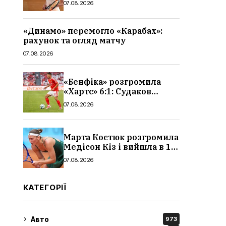
07.08.2026
«Динамо» перемогло «Карабах»:
рахунок та огляд матчу
07.08.2026
«Бенфіка» розгромила
«Хартс» 6:1: Судаков
відзначився асистом,
07.08.2026
огляд матчу і рахунок
Марта Костюк розгромила
Медісон Кіз і вийшла в 1/8
фіналу Торонто: результат
07.08.2026
КАТЕГОРІЇ
Авто
973