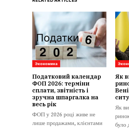
RELATED ARTICLES
Экономика
Экон
Податковий календар
Як в
ФОП 2026: терміни
рино
сплати, звітність і
Вені
зручна шпаргалка на
сит
весь рік
Як ви
ФОП у 2026 році живе не
ринок
лише продажами, клієнтами
було 