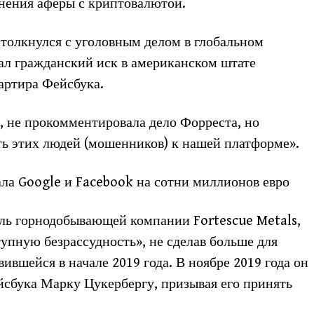
анения аферы с криптовалютой.
столкнулся с уголовным делом в глобальном
ал гражданский иск в американском штате
артира Фейсбука.
, не прокомментировала дело Форреста, но
ать этих людей (мошенников) к нашей платформе».
ла Google и Facebook на сотни миллионов евро
ль горнодобывающей компании Fortescue Metals,
тупную безрассудность», не сделав больше для
ившейся в начале 2019 года. В ноябре 2019 года он
йсбука Марку Цукербергу, призывая его принять