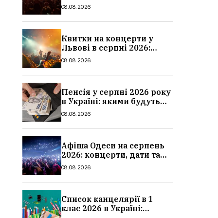
дати та ціни
08.08.2026
Квитки на концерти у
Львові в серпні 2026:
дати, ціни та локації
08.08.2026
Пенсія у серпні 2026 року
в Україні: якими будуть
мінімальні та
08.08.2026
максимальні виплати,
суми
Афіша Одеси на серпень
2026: концерти, дати та
ціни квитків
08.08.2026
Список канцелярії в 1
клас 2026 в Україні:
повний чек-лист для