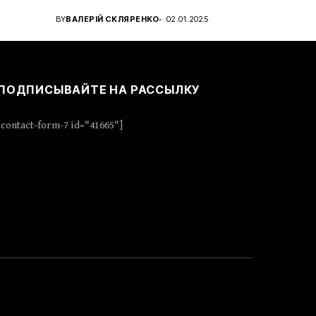
для...
BY
ВАЛЕРІЙ СКЛЯРЕНКО
02.01.2025
ПОДПИСЫВАЙТЕ НА РАССЫЛКУ
[contact-form-7 id="41665"]