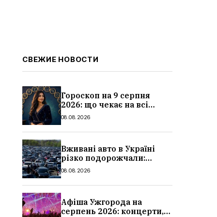
СВЕЖИЕ НОВОСТИ
Гороскоп на 9 серпня
2026: що чекає на всі
знаки зодіаку
08.08.2026
Вживані авто в Україні
різко подорожчали:
причини, які машини
08.08.2026
додали найбільше в ціні
Афіша Ужгорода на
серпень 2026: концерти,