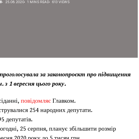
В
25.08.2020
1 MINS READ
613 VIEWS
, проголосувала за законопроєкт про підвищення
 з 1 вересня цього року.
сіданні,
повідомляє
Главком.
єструвалися 254 народних депутати.
5 депутатів.
огодні, 25 серпня, планує збільшити розмір
ресня 2020 року до 5 тисяч грн.