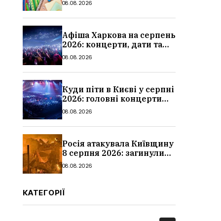
08.08.2026
школи
Афіша Харкова на серпень
2026: концерти, дати та
ціни квитків
08.08.2026
Куди піти в Києві у серпні
2026: головні концерти
місяця, дати, артисти та
08.08.2026
ціни
Росія атакувала Київщину
8 серпня 2026: загинули
троє людей, серед них
08.08.2026
дитина, наслідки
КАТЕГОРІЇ