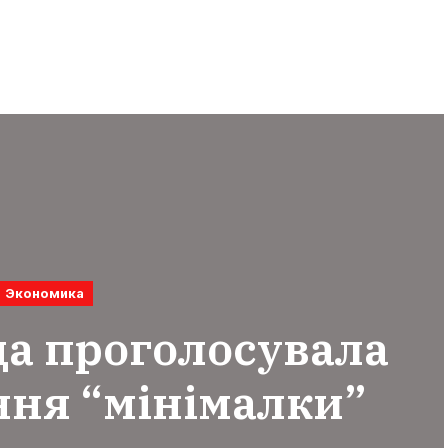
Экономика
да проголосувала
ння “мінімалки”