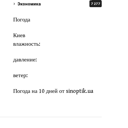
Экономика
7 277
Погода
Киев
влажность:
давление:
ветер:
Погода на 10 дней от
sinoptik.ua