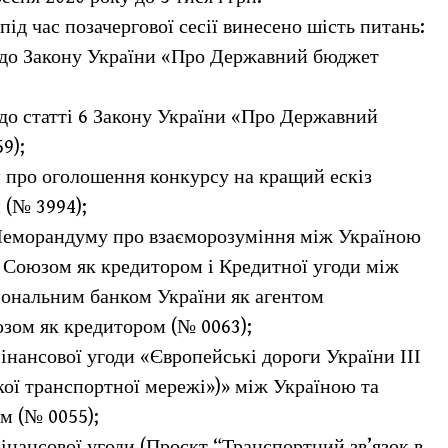
під час позачергової сесії винесено шість питань:
н до Закону України «Про Державний бюджет
 до статті 6 Закону України «Про Державний
9);
и про оголошення конкурсу на кращий ескіз
 (№ 3994);
 Меморандуму про взаєморозуміння між Україною
 Союзом як кредитором і Кредитної угоди між
іональним банком України як агентом
зом як кредитором (№ 0063);
інансової угоди «Європейські дороги України ІІІ
кої транспортної мережі»)» між Україною та
м (№ 0055);
інансової угоди (Проєкт “Транспортний зв’язок в