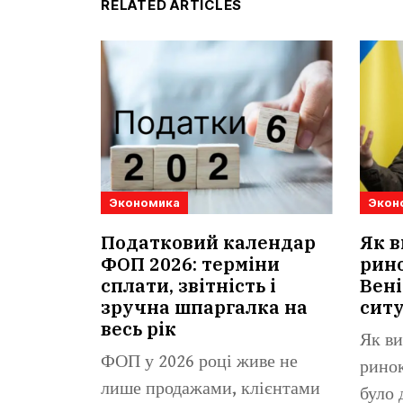
RELATED ARTICLES
Экономика
Экон
Податковий календар
Як в
ФОП 2026: терміни
рино
сплати, звітність і
Вені
зручна шпаргалка на
сит
весь рік
Як ви
ФОП у 2026 році живе не
ринок
лише продажами, клієнтами
було 