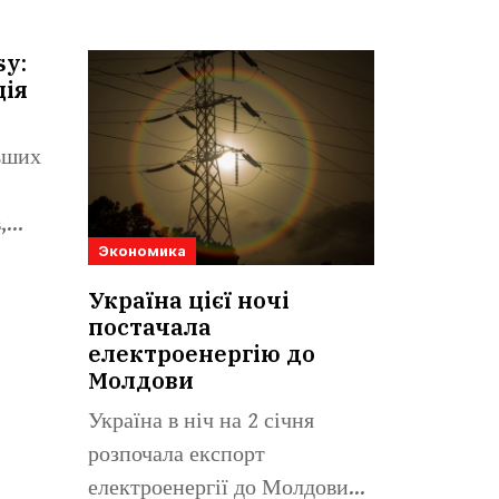
sy:
ція
льших
,
Экономика
Україна цієї ночі
постачала
електроенергію до
Молдови
Україна в ніч на 2 січня
розпочала експорт
електроенергії до Молдови