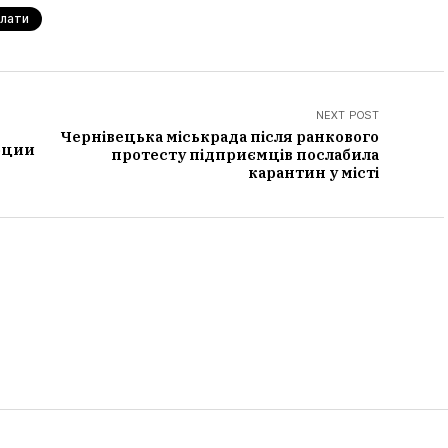
плати
NEXT POST
Чернівецька міськрада після ранкового
рции
протесту підприємців послабила
карантин у місті