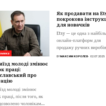
Як продавати на Et
покрокова інструк
для новачків
Etsy — це одна з найбі
онлайн-платформ для
продажу ручних виробів
омика
вінтажних...
BY
МАКСИМ КОРОЛЕВ
02.07.2025
иїзд молоді змінює
к праці:
славський про
уацію
їзд молоді змінює
 праці, після того, як
дозволено чоловікам...