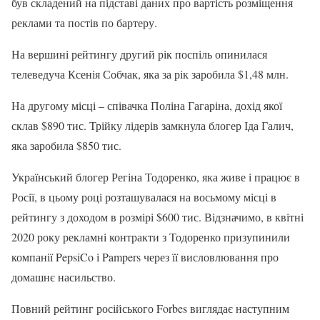
був складений на підставі даних про вартість розміщення
реклами та постів по бартеру.
На вершині рейтингу другий рік поспіль опинилася
телеведуча Ксенія Собчак, яка за рік заробила $1,48 млн.
На другому місці – співачка Поліна Гагаріна, дохід якої
склав $890 тис. Трійку лідерів замкнула блогер Іда Галич,
яка заробила $850 тис.
Український блогер Регіна Тодоренко, яка живе і працює в
Росії, в цьому році розташувалася на восьмому місці в
рейтингу з доходом в розмірі $600 тис. Відзначимо, в квітні
2020 року рекламні контракти з Тодоренко призупинили
компанії PepsiCo і Pampers через її висловлювання про
домашнє насильство.
Повний рейтинг російського Forbes виглядає наступним