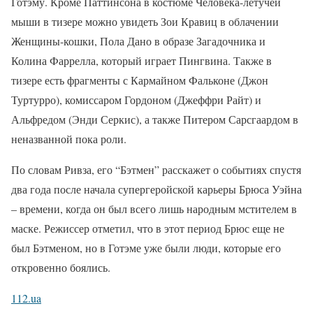
Готэму. Кроме Паттинсона в костюме Человека-летучей
мыши в тизере можно увидеть Зои Кравиц в облачении
Женщины-кошки, Пола Дано в образе Загадочника и
Колина Фаррелла, который играет Пингвина. Также в
тизере есть фрагменты с Кармайном Фальконе (Джон
Туртурро), комиссаром Гордоном (Джеффри Райт) и
Альфредом (Энди Серкис), а также Питером Сарсгаардом в
неназванной пока роли.
По словам Ривза, его “Бэтмен” расскажет о событиях спустя
два года после начала супергеройской карьеры Брюса Уэйна
– времени, когда он был всего лишь народным мстителем в
маске. Режиссер отметил, что в этот период Брюс еще не
был Бэтменом, но в Готэме уже были люди, которые его
откровенно боялись.
112.ua