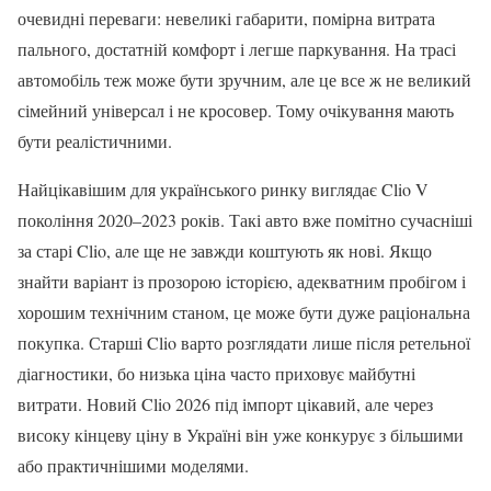
очевидні переваги: невеликі габарити, помірна витрата
пального, достатній комфорт і легше паркування. На трасі
автомобіль теж може бути зручним, але це все ж не великий
сімейний універсал і не кросовер. Тому очікування мають
бути реалістичними.
Найцікавішим для українського ринку виглядає Clio V
покоління 2020–2023 років. Такі авто вже помітно сучасніші
за старі Clio, але ще не завжди коштують як нові. Якщо
знайти варіант із прозорою історією, адекватним пробігом і
хорошим технічним станом, це може бути дуже раціональна
покупка. Старші Clio варто розглядати лише після ретельної
діагностики, бо низька ціна часто приховує майбутні
витрати. Новий Clio 2026 під імпорт цікавий, але через
високу кінцеву ціну в Україні він уже конкурує з більшими
або практичнішими моделями.