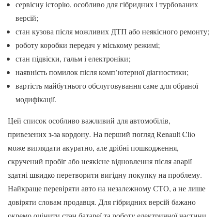
сервісну історію, особливо для гібридних і турбованих
версій;
стан кузова після можливих ДТП або неякісного ремонту;
роботу коробки передач у міському режимі;
стан підвіски, гальм і електроніки;
наявність помилок після комп’ютерної діагностики;
вартість майбутнього обслуговування саме для обраної
модифікації.
Цей список особливо важливий для автомобілів,
привезених з-за кордону. На перший погляд Renault Clio
може виглядати акуратно, але дрібні пошкодження,
скручений пробіг або неякісне відновлення після аварії
здатні швидко перетворити вигідну покупку на проблему.
Найкраще перевіряти авто на незалежному СТО, а не лише
довіряти словам продавця. Для гібридних версій бажано
окремо оцінити стан батареї та роботу електричної частини.