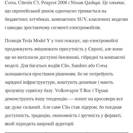
Corsa, Citroën C3, Peugeot 2008 і Nissan Qashqai. Це означає,
що європейський ринок одночасно тримається на
бюджетних хетчбеках, компактних SUV, класичних моделях
і швидко зростаючому сегменті електромобілів.
Позиція Tesla Model Y у топі показує, що електромобілі
продовжують зміцнювати присутність у Європі, але вони
ще не витіснили доступні бензинові, гібридні та компактні
моделі. Для багатьох водіїв Clio, Sandero або Corsa
залишаються простішим рішенням, бо не потребують
зарядної інфраструктури, коштують дешевше і мають
зрозумілу сервісну базу. Volkswagen T-Roc і Tiguan
демонструють іншу тенденцію — попит на кросовери все
ще дуже сильний. Але саме Clio став лідером, бо поєднав
доступність, традицію, економність і зручність у форматі,
який підходить широкій аудиторії.