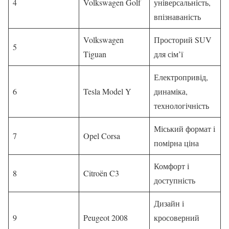
4
Volkswagen Golf
універсальність,
впізнаваність
Volkswagen
Просторий SUV
5
Tiguan
для сім’ї
Електропривід,
6
Tesla Model Y
динаміка,
технологічність
Міський формат і
7
Opel Corsa
помірна ціна
Комфорт і
8
Citroën C3
доступність
Дизайн і
9
Peugeot 2008
кросоверний