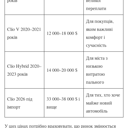
років
великої
переплати
Для покупців,
Clio V 2020–2021
яким важливі
12 000–18 000 $
років
комфорт і
сучасність
Для міста з
Clio Hybrid 2020–
низькою
14 000–20 000 $
2023 років
витратою
пального
Для тих, хто хоче
Clio 2026 під
33 000–38 000 $ і
майже новий
імпорт
вище
автомобіль
У цих цінах потрібно враховувати, що ринок змінюється