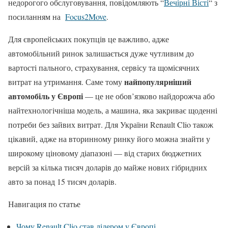
недорогого обслуговування, повідомляють “
Вечірні Вісті
“ з
посиланням на
Focus2Move
.
Для європейських покупців це важливо, адже
автомобільний ринок залишається дуже чутливим до
вартості пального, страхування, сервісу та щомісячних
найпопулярніший
витрат на утримання. Саме тому
автомобіль у Європі
— це не обов’язково найдорожча або
найтехнологічніша модель, а машина, яка закриває щоденні
потреби без зайвих витрат. Для України Renault Clio також
цікавий, адже на вторинному ринку його можна знайти у
широкому ціновому діапазоні — від старих бюджетних
версій за кілька тисяч доларів до майже нових гібридних
авто за понад 15 тисяч доларів.
Навигация по статье
Чому Renault Clio став лідером у Європі