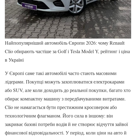
Найпопулярніший автомобіль Європи 2026: чому Renault
Clio обирають частіше за Golf і Tesla Model Y, рейтинг і ціна
в Україні
У Європі саме такі автомобілі часто стають масовими
лідерами. Покупці можуть захоплюватися електрокарами
або SUV, але коли доходить до реальної покупки, багато хто
обирає компактну машину з передбачуваними витратами.
Clio не намагається бути престижним кросовером або
технологічним флагманом. Його сила в іншому: він
закриває базові потреби водія й не створює відчуття зайвої
фінансової відповідальності. У період, коли ціни на авто й