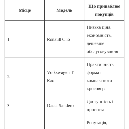
Що приваблює
Місце
Модель
покупців
Низька ціна,
економність,
1
Renault Clio
дешевше
обслуговування
Практичність,
Volkswagen T-
формат
2
Roc
компактного
кросовера
Доступність і
3
Dacia Sandero
простота
Репутація,