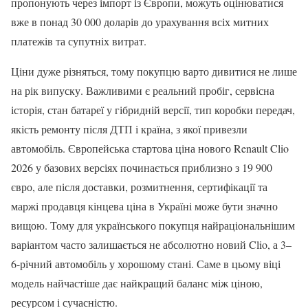
пропонують через імпорт із Європи, можуть оцінюватися
вже в понад 30 000 доларів до урахування всіх митних
платежів та супутніх витрат.
Ціни дуже різняться, тому покупцю варто дивитися не лише
на рік випуску. Важливими є реальний пробіг, сервісна
історія, стан батареї у гібридній версії, тип коробки передач,
якість ремонту після ДТП і країна, з якої привезли
автомобіль. Європейська стартова ціна нового Renault Clio
2026 у базових версіях починається приблизно з 19 900
євро, але після доставки, розмитнення, сертифікації та
маржі продавця кінцева ціна в Україні може бути значно
вищою. Тому для українського покупця найраціональнішим
варіантом часто залишається не абсолютно новий Clio, а 3–
6-річний автомобіль у хорошому стані. Саме в цьому віці
модель найчастіше дає найкращий баланс між ціною,
ресурсом і сучасністю.