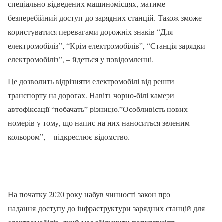
спеціально відведених машиномісцях, матиме
безперебійний доступ до зарядних станцій. Також зможе
користуватися перевагами дорожніх знаків “Для
електромобілів”, “Крім електромобілів”, “Станція зарядки
електромобілів”, – йдеться у повідомленні.
Це дозволить відрізняти електромобілі від решти
транспорту на дорогах. Навіть чорно-білі камери
автофіксації “побачать” різницю.”Особливість нових
номерів у тому, що напис на них наноситься зеленим
кольором”, – підкреслює відомство.
На початку 2020 року набув чинності закон про
надання доступу до інфраструктури зарядних станцій для
електромобілів, який має збільшити популярність