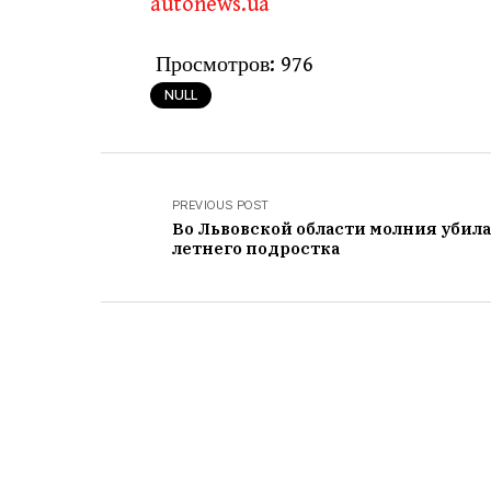
autonews.ua
Просмотров:
976
NULL
PREVIOUS POST
Во Львовской области молния убила
летнего подростка