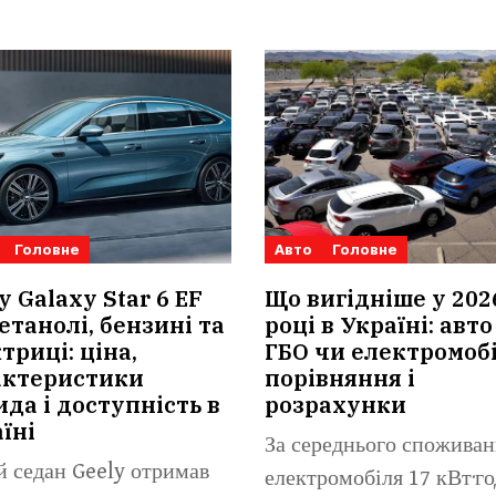
Головне
Авто
Головне
y Galaxy Star 6 EF
Що вигідніше у 202
етанолі, бензині та
році в Україні: авто
триці: ціна,
ГБО чи електромобі
актеристики
порівняння і
ида і доступність в
розрахунки
їні
За середнього споживан
 седан Geely отримав
електромобіля 17 кВт·го