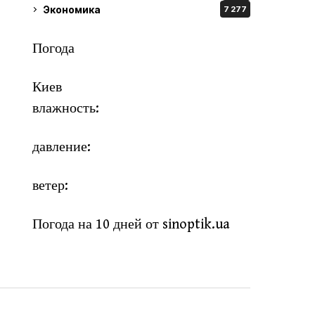
Экономика
7 277
Погода
Киев
влажность:
давление:
ветер:
Погода на 10 дней от
sinoptik.ua