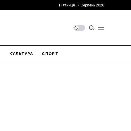
П’ятниця , 7 Серпень 2026
О
КУЛЬТУРА
СПОРТ