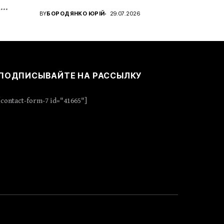
а
звання...
BY
БОРОДЯНКО ЮРІЙ
29.07.2026
ПОДПИСЫВАЙТЕ НА РАССЫЛКУ
[contact-form-7 id="41665"]