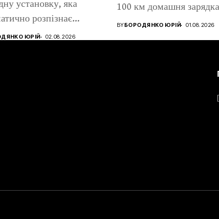
дну установку, яка
100 км домашня зарядк
атично розпізнає
коштує...
BY
БОРОДЯНКО ЮРІЙ
01.08.2026
н, метанол та...
ДЯНКО ЮРІЙ
02.08.2026