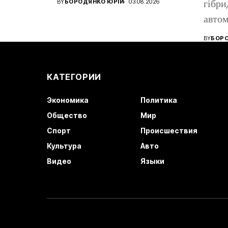
BY
БОРОДЯНКО ЮРІЙ
03.08.2026
гібри
років....
автом
бензи
BY
БОРО
КАТЕГОРИИ
Экономика
Политика
Общество
Мир
Спорт
Происшествия
Культура
Авто
Видео
Языки