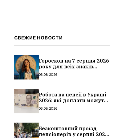
СВЕЖИЕ НОВОСТИ
Гороскоп на 7 серпня 2026
року для всіх знаків
зодіаку: кому пощастить у
06.08.2026
п’ятницю
Робота на пенсії в Україні
2026: які доплати можуть
скасувати, про що
06.08.2026
потрібно повідомити ПФУ
Безкоштовний проїзд
пенсіонерів у серпні 2026