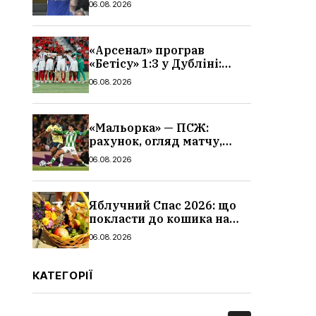
06.08.2026
«Арсенал» програв
«Бетісу» 1:3 у Дубліні:
огляд матчу та всі голи
06.08.2026
«Мальорка» — ПСЖ:
рахунок, огляд матчу,
голи та склад парижан
06.08.2026
Яблучний Спас 2026: що
покласти до кошика на
освячення, які фрукти,
06.08.2026
традиції
КАТЕГОРІЇ