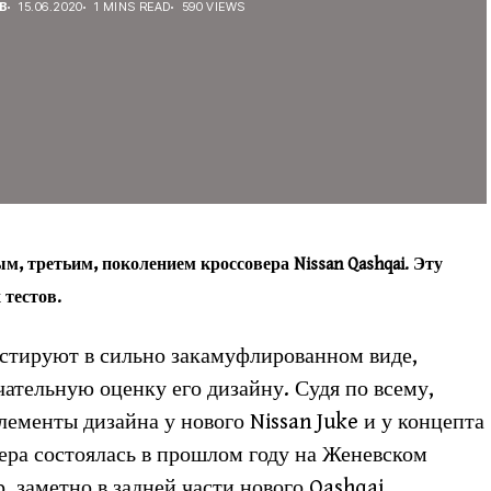
В
15.06.2020
1 MINS READ
590 VIEWS
м, третьим, поколением кроссовера Nissan Qashqai. Эту
 тестов.
естируют в сильно закамуфлированном виде,
чательную оценку его дизайну. Судя по всему,
лементы дизайна у нового Nissan Juke и у концепта
ера состоялась в прошлом году на Женевском
, заметно в задней части нового Qashqai.