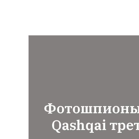
Фотошпионы 
Qashqai тре