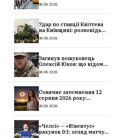
в Україні: де діє пільга,
06.08.2026
хто може скористатися
Удар по станції Квітгева
на Київщині: розповідь
очевидців, як вісім людей
06.08.2026
загинули біля колій, що
сталося
Загинув пошуковець
Олексій Юков: що відомо
про його роботу, хто він
06.08.2026
такий, біографія
Сонячне затемнення 12
серпня 2026 року:
гороскоп, кому із знаків
06.08.2026
зодіаку принесе успіх
«Челсі» — «Ювентус»
рахунок 0:1: огляд матчу
та вихід Мудрика