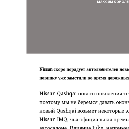
МАКСИМ КОРОЛЕ
Nissan скоро порадует автолюбителей новы
новинку уже заметили во время дорожных
Nissan Qashqai нового поколения т
поэтому мы не беремся давать окон
новый Qashqai возьмет некоторые э
Nissan IMQ, чья официальная премь
автосалоне. Влияние Juke, например