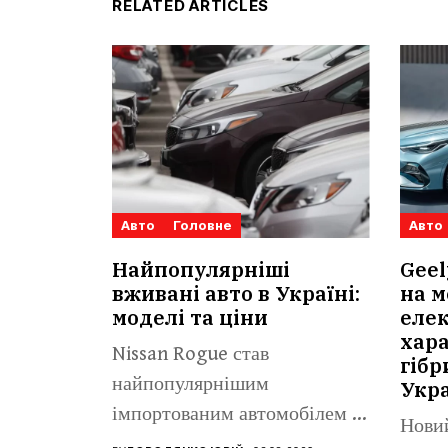
RELATED ARTICLES
Авто
Головне
Авто
Найпопулярніші
Geel
вживані авто в Україні:
на м
моделі та ціни
елек
хар
Nissan Rogue став
гібр
найпопулярнішим
Укра
імпортованим автомобілем із
Новий
пробігом віком до п’яти