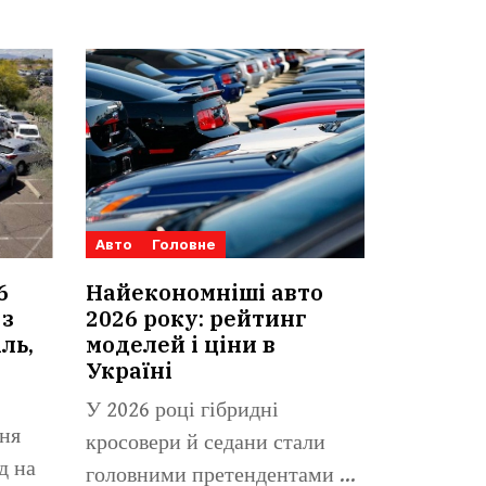
Авто
Головне
6
Найекономніші авто
 з
2026 року: рейтинг
ль,
моделей і ціни в
Україні
У 2026 році гібридні
ня
кросовери й седани стали
д на
головними претендентами на