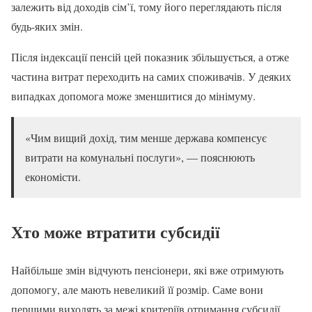
залежить від доходів сім’ї, тому його переглядають після
будь-яких змін.
Після індексації пенсій цей показник збільшується, а отже
частина витрат переходить на самих споживачів. У деяких
випадках допомога може зменшитися до мінімуму.
«Чим вищий дохід, тим менше держава компенсує
витрати на комунальні послуги», — пояснюють
економісти.
Хто може втратити субсидії
Найбільше змін відчують пенсіонери, які вже отримують
допомогу, але мають невеликий її розмір. Саме вони
першими виходять за межі критеріїв отримання субсидії.