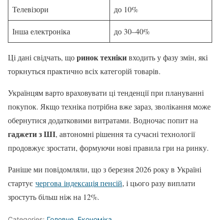
Телевізори
до 10%
Інша електроніка
до 30–40%
ринок техніки
Ці дані свідчать, що
входить у фазу змін, які
торкнуться практично всіх категорій товарів.
Українцям варто враховувати ці тенденції при плануванні
покупок. Якщо техніка потрібна вже зараз, зволікання може
обернутися додатковими витратами. Водночас попит на
гаджети з ШІ
, автономні рішення та сучасні технології
продовжує зростати, формуючи нові правила гри на ринку.
Раніше ми повідомляли, що з березня 2026 року в Україні
стартує
чергова індексація пенсій
, і цього разу виплати
зростуть більш ніж на 12%.
Categories:
Головне
,
Економіка