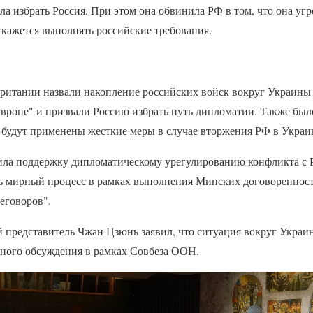
ла избрать Россия. При этом она обвинила РФ в том, что она у
ткажется выполнять российские требования.
британии назвали накопление российских войск вокруг Украины
Европе" и призвали Россию избрать путь дипломатии. Также было
будут применены жесткие меры в случае вторжения РФ в Украи
ла поддержку дипломатическому урегулированию конфликта с Р
 мирный процесс в рамках выполнения Минских договоренносте
еговоров".
 представитель Чжан Цзюнь заявил, что ситуация вокруг Украи
чного обсуждения в рамках Совбеза ООН.