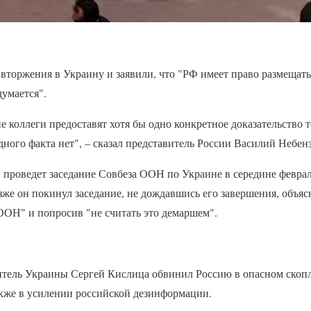
вторжения в Украину и заявили, что "РФ имеет право размещать
думается".
 коллеги предоставят хотя бы одно конкретное доказательство то
дного факта нет", – сказал представитель России Василий Небенз
 проведет заседание Совбеза ООН по Украине в середине февраля
зже он покинул заседание, не дождавшись его завершения, объясн
ООН" и попросив "не считать это демаршем".
витель Украины Сергей Кислица обвинил Россию в опасном скоп
акже в усилении российской дезинформации.