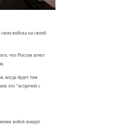
 свои войска на своей
го, что Россия хочет
я.
, когда будет там
ив это "встречей с
лении войск вокруг