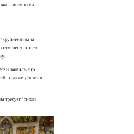
грожала военными
 "крупнейшим за
 отмечено, что со
ну.
Ф и заявила, что
й, а также усилия в
ны требует "тихой