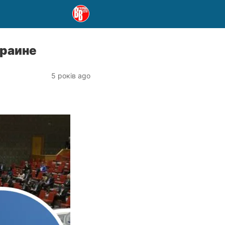
краине
5 років ago