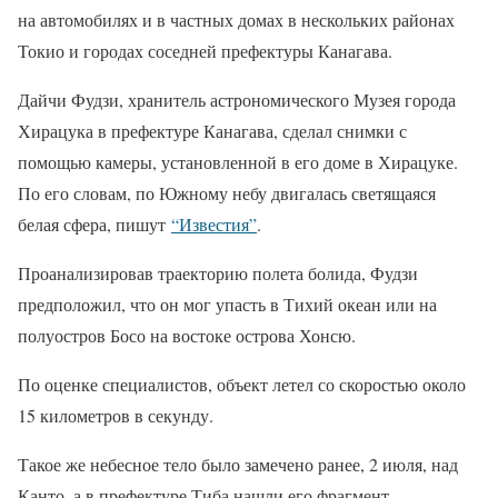
на автомобилях и в частных домах в нескольких районах
Токио и городах соседней префектуры Канагава.
Дайчи Фудзи, хранитель астрономического Музея города
Хирацука в префектуре Канагава, сделал снимки с
помощью камеры, установленной в его доме в Хирацуке.
По его словам, по Южному небу двигалась светящаяся
белая сфера, пишут
“Известия”
.
Проанализировав траекторию полета болида, Фудзи
предположил, что он мог упасть в Тихий океан или на
полуостров Босо на востоке острова Хонсю.
По оценке специалистов, объект летел со скоростью около
15 километров в секунду.
Такое же небесное тело было замечено ранее, 2 июля, над
Канто, а в префектуре Тиба нашли его фрагмент.