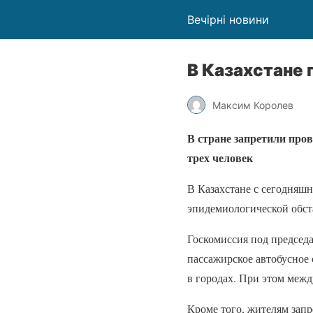
Вечірні новини
В Казахстане 
Максим Королев
В стране запретили про
трех человек
В Казахстане с сегодняш
эпидемиологической обста
Госкомиссия под председ
пассажирское автобусное
в городах. При этом меж
Кроме того, жителям зап