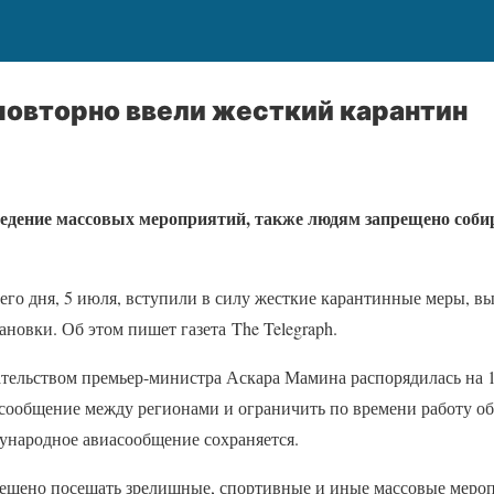
повторно ввели жесткий карантин
ведение массовых мероприятий, также людям запрещено соби
него дня, 5 июля, вступили в силу жесткие карантинные меры, 
новки. Об этом пишет газета The Telegraph
.
ательством премьер-министра Аскара Мамина распорядилась на 
 сообщение между регионами и ограничить по времени работу о
дународное авиасообщение сохраняется.
рещено посещать зрелищные, спортивные и иные массовые мероп