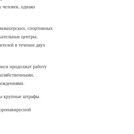
 человек, однако
рикмахерских, спортивных
екательные центры,
ителей в течение двух
писи продолжат работу
хозяйственными,
реждениями.
ны крупные штрафы.
коронавирусной