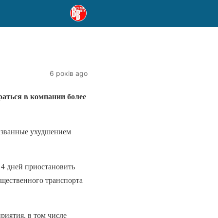
6 років ago
раться в компании более
вызванные ухудшением
14 дней приостановить
бщественного транспорта
риятия, в том числе