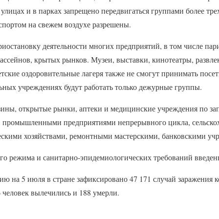
улицах и в парках запрещено передвигаться группами более трех
спортом на свежем воздухе разрешены.
риостановку деятельности многих предприятий, в том числе па
бассейнов, крытых рынков. Музеи, выставки, кинотеатры, развл
тские оздоровительные лагеря также не смогут принимать посет
льных учреждениях будут работать только дежурные группы.
ины, открытые рынки, аптеки и медицинские учреждения по за
, промышленными предприятиями непрерывного цикла, сельско
скими хозяйствами, ремонтными мастерскими, банковскими уч
го режима и санитарно-эпидемиологических требований введе
ию на 5 июля в стране зафиксировано 47 171 случай заражения 
 человек вылечились и 188 умерли.