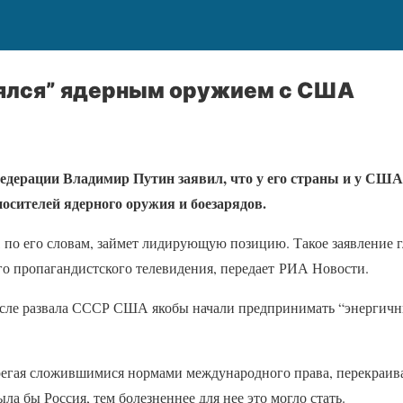
ялся” ядерным оружием с США
едерации Владимир Путин заявил, что у его страны и у СШ
осителей ядерного оружия и боезарядов.
 по его словам, займет лидирующую позицию. Такое заявление г
го пропагандистского телевидения, передает РИА Новости.
осле развала СССР США якобы начали предпринимать “энергичн
регая сложившимися нормами международного права, перекраиват
ыла бы Россия, тем болезненнее для нее это могло стать.