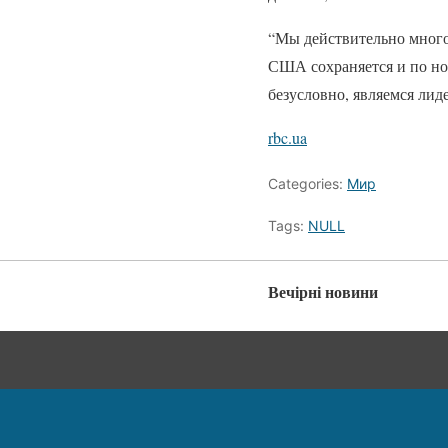
“Мы действительно многое
США сохраняется и по нос
безусловно, являемся лид
rbc.ua
Categories:
Мир
Tags:
NULL
Вечірні новини