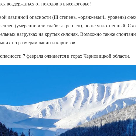
ся воздержаться от походов в высокогорье!
й лавинной опасности (III степень, «оранжевый» уровень) сн
реплен (умеренно или слабо закреплен), но не уплотненный. Сх
ельных нагрузках на крутых склонах. Возможно также спонтан
ьших по размерам лавин и карнизов.
опасности 7 февраля ожидается в горах Черновицкой области.