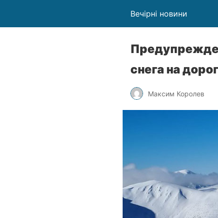
Вечірні новини
Предупрежден
снега на доро
Максим Королев