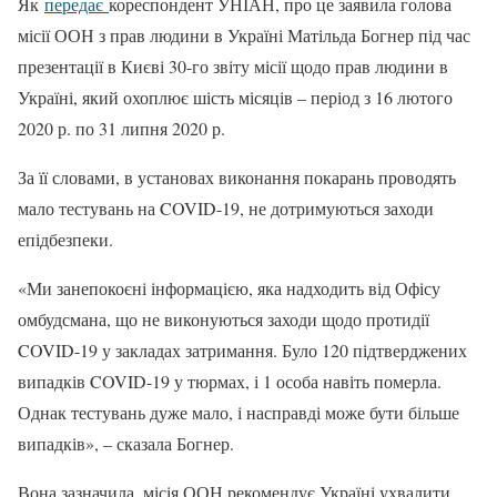
Як
передає
кореспондент УНІАН, про це заявила голова
місії ООН з прав людини в Україні Матільда Богнер під час
презентації в Києві 30-го звіту місії щодо прав людини в
Україні, який охоплює шість місяців – період з 16 лютого
2020 р. по 31 липня 2020 р.
За її словами, в установах виконання покарань проводять
мало тестувань на COVID-19, не дотримуються заходи
епідбезпеки.
«Ми занепокоєні інформацією, яка надходить від Офісу
омбудсмана, що не виконуються заходи щодо протидії
COVID-19 у закладах затримання. Було 120 підтверджених
випадків COVID-19 у тюрмах, і 1 особа навіть померла.
Однак тестувань дуже мало, і насправді може бути більше
випадків», – сказала Богнер.
Вона зазначила, місія ООН рекомендує Україні ухвалити