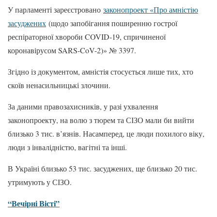
У парламенті зареєстровано
законопроект «Про амністію
засуджених
(щодо запобігання поширенню гострої
респіраторної хвороби COVID-19, спричиненої
коронавірусом SARS-CoV-2)» № 3397.
Згідно із документом, амністія стосується лише тих, хто
скоїв ненасильницькі злочини.
За даними правозахисників, у разі ухвалення
законопроекту, на волю з тюрем та СІЗО мали би вийти
близько 3 тис. в’язнів. Насамперед, це люди похилого віку,
люди з інвалідністю, вагітні та інші.
В Україні близько 53 тис. засуджених, ще близько 20 тис.
утримують у СІЗО.
“Вечірні Вісті”