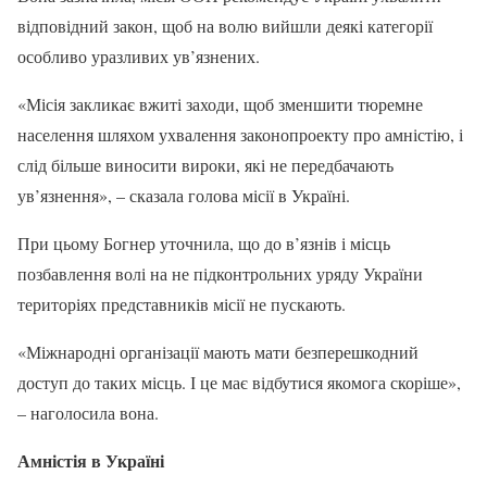
відповідний закон, щоб на волю вийшли деякі категорії
особливо уразливих ув’язнених.
«Місія закликає вжиті заходи, щоб зменшити тюремне
населення шляхом ухвалення законопроекту про амністію, і
слід більше виносити вироки, які не передбачають
ув’язнення», – сказала голова місії в Україні.
При цьому Богнер уточнила, що до в’язнів і місць
позбавлення волі на не підконтрольних уряду України
територіях представників місії не пускають.
«Міжнародні організації мають мати безперешкодний
доступ до таких місць. І це має відбутися якомога скоріше»,
– наголосила вона.
Амністія в Україні