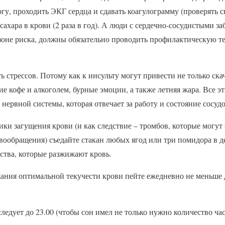
гу, проходить ЭКГ сердца и сдавать коагулограмму (проверять с
 сахара в крови (2 раза в год). А люди с сердечно-сосудистыми 
 зоне риска, должны обязательно проводить профилактическую т
ь стрессов. Потому как к инсульту могут привести не только ска
е кофе и алкоголем, бурные эмоции, а также летняя жара. Все э
 нервной системы, которая отвечает за работу и состояние сосудо
ики загущения крови (и как следствие – тромбов, которые могу
ообращения) съедайте стакан любых ягод или три помидора в де
тва, которые разжижают кровь.
жания оптимальной текучести крови пейте ежедневно не меньше 
ледует до 23.00 (чтобы сон имел не только нужно количество часо