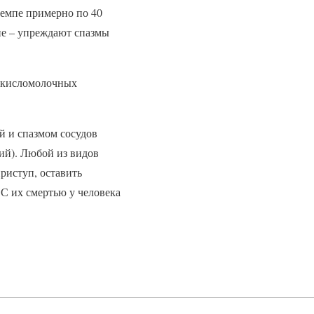
темпе примерно по 40
ие – упреждают спазмы
и кисломолочных
й и спазмом сосудов
ий). Любой из видов
риступ, оставить
С их смертью у человека