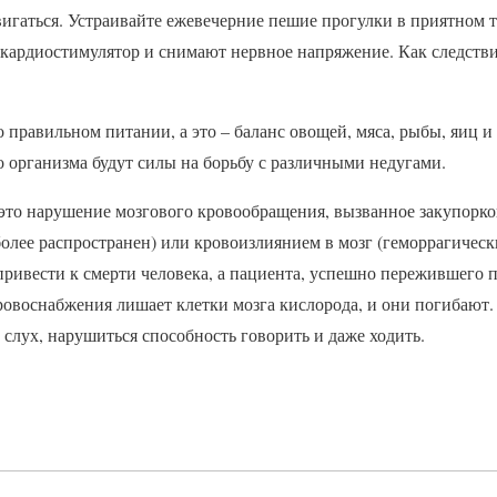
вигаться. Устраивайте ежевечерние пешие прогулки в приятном 
 кардиостимулятор и снимают нервное напряжение. Как следств
о правильном питании, а это – баланс овощей, мяса, рыбы, яиц 
о организма будут силы на борьбу с различными недугами.
 это нарушение мозгового кровообращения, вызванное закупорко
олее распространен) или кровоизлиянием в мозг (геморрагическ
привести к смерти человека, а пациента, успешно пережившего п
овоснабжения лишает клетки мозга кислорода, и они погибают. 
 слух, нарушиться способность говорить и даже ходить.