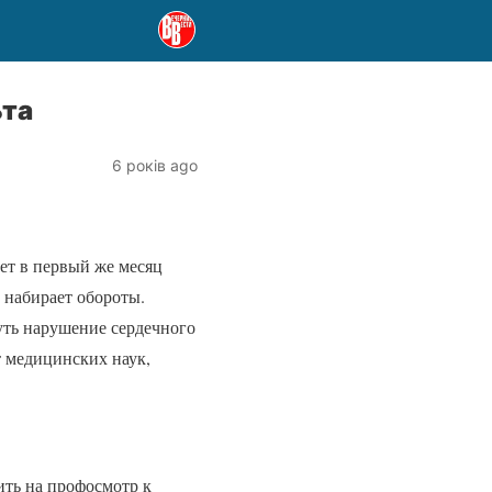
ьта
6 років ago
ает в первый же месяц
ь набирает обороты.
нуть нарушение сердечного
т медицинских наук,
.
ить на профосмотр к