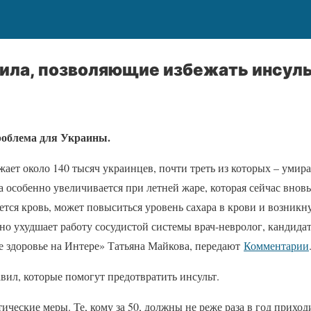
ила, позволяющие избежать инсул
роблема для Украины.
ает около 140 тысяч украинцев, почти треть из которых – умир
та особенно увеличивается при летней жаре, которая сейчас внов
ется кровь, может повыситься уровень сахара в крови и возник
но ухудшает работу сосудистой системы врач-невролог, кандида
е здоровье на Интере» Татьяна Майкова, передают
Комментарии
вил, которые помогут предотвратить инсульт.
ические меры. Те, кому за 50, должны не реже раза в год приход