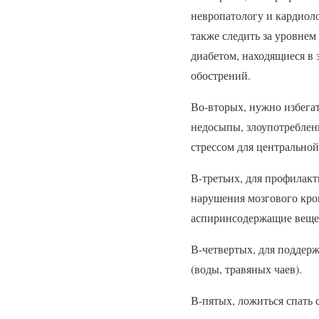
невропатологу и кардиоло
также следить за уровнем
диабетом, находящиеся в
обострений.
Во-вторых, нужно избегат
недосыпы, злоупотреблени
стрессом для центральной
В-третьих, для профилакт
нарушения мозгового кров
аспиринсодержащие вещес
В-четвертых, для поддер
(воды, травяных чаев).
В-пятых, ложиться спать с