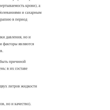
вертываемость крови), а
заболеваниями и сахарным
ерапию в период
чки давления, но и
ти факторы являются
в.
т быть причиной
нь: в их составе
двух литров жидкости
в, но и качество).