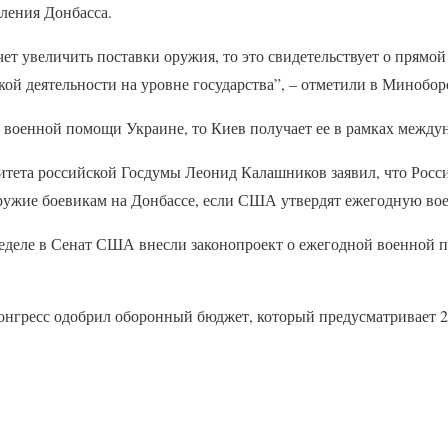
ления Донбасса.
чет увеличить поставки оружия, то это свидетельствует о прямо
ой деятельности на уровне государства”, – отметили в Минобо
й военной помощи Украине, то Киев получает ее в рамках между
митета российской Госдумы Леонид Калашников заявил, что Росс
ружие боевикам на Донбассе, если США утвердят ежегодную в
деле в Сенат США внесли законопроект о ежегодной военной 
онгресс одобрил оборонный бюджет, который предусматривает 2