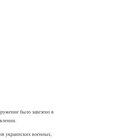
ружение было завезено в
явлении.
тив украинских военных,