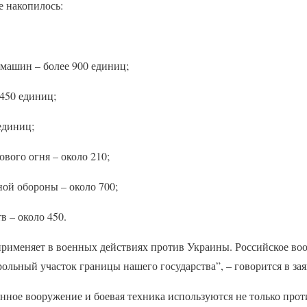
 накопилось:
машин – более 900 единиц;
 450 единиц;
единиц;
ового огня – около 210;
ой обороны – около 700;
в – около 450.
применяет в военных действиях против Украины. Российское воо
ольный участок границы нашего государства”, – говорится в за
анное вооружение и боевая техника используются не только про