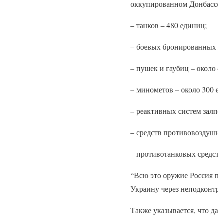
оккупированном Донбассе
– танков – 480 единиц;
– боевых бронированных 
– пушек и гаубиц – около
– минометов – около 300 
– реактивных систем залп
– средств противовоздушн
– противотанковых средст
“Всю это оружие Россия 
Украину через неподконтр
Также указывается, что д