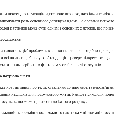
нім шоком для науковців, адже воно виявляє, наскільки глибоко 
 виконувати роль основного доглядача вдома. За словами психол
 ролей партнерів може бути одним з основних факторів, що призв
 досліджень
а наявність цієї проблеми, вчені визнають, що потрібно проводи
ти всі нюанси цієї шокуючої тенденції. Треверс підкреслює, що в
стати таким серйозним фактором у стабільності стосунків.
о потрібно знати
ає нові питання про те, як ставлення до партнера та нерозв’яза
льних наслідків для подружнього життя. Раніше психологи попе
стосунках, що може призвести до їхнього розриву.
важливість розуміння ролі кожного партнера у підтримці стосункі