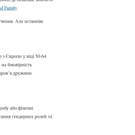
nd Family
.
лучення. Але останнім
р з Європи у віці 50-64
в на ймовірність
доров’я дружини
робу або фізичні
тання гендерних ролей та