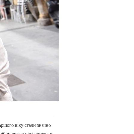
ршого віку стали значно
трібно детальніше вивчити