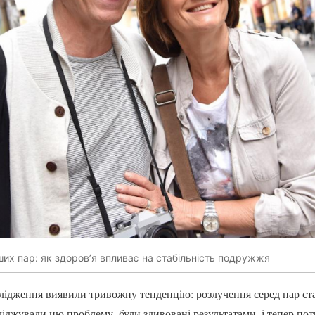
их пар: як здоров’я впливає на стабільність подружжя
ідження виявили тривожну тенденцію: розлучення серед пар ста
ліджували цю проблему, були здивовані результатами, і тепер по