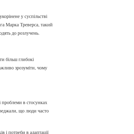
укорінене у суспільстві
ога Марка Треверса, такий
одять до розлучень.
ти більш глибокі
ажливо зрозуміти, чому
ні проблеми в стосунках
реджали, що люди часто
в і потреби в адаптації