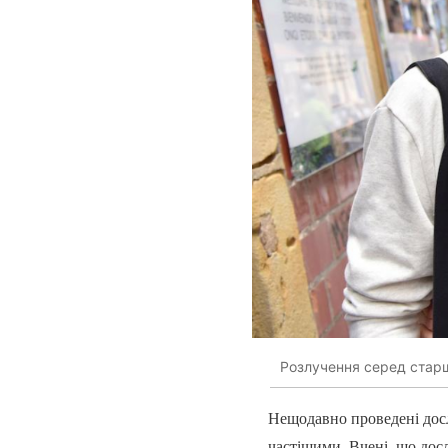
Розлучення серед старш
Нещодавно проведені досл
частішими. Вчені, що дос