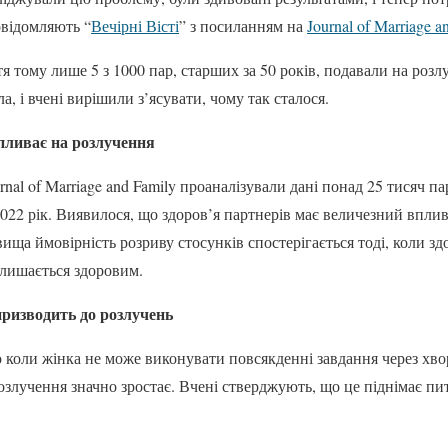
овідомляють “
Вечірні Вісті
” з посиланням на
Journal of Marriage a
тя тому лише 5 з 1000 пар, старших за 50 років, подавали на роз
а, і вчені вирішили з’ясувати, чому так сталося.
пливає на розлучення
nal of Marriage and Family проаналізували дані понад 25 тисяч па
 2022 рік. Виявилося, що здоров’я партнерів має величезний впли
ища ймовірність розриву стосунків спостерігається тоді, коли з
алишається здоровим.
ризводить до розлучень
 коли жінка не може виконувати повсякденні завдання через хво
озлучення значно зростає. Вчені стверджують, що це піднімає пи