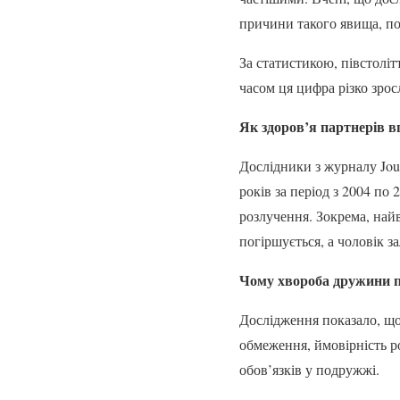
причини такого явища, п
За статистикою, півстоліт
часом ця цифра різко зросл
Як здоров’я партнерів в
Дослідники з журналу Jour
років за період з 2004 по
розлучення. Зокрема, найв
погіршується, а чоловік з
Чому хвороба дружини п
Дослідження показало, що
обмеження, ймовірність р
обов’язків у подружжі.