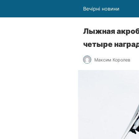
Вечірні новини
Лыжная акроба
четыре наград
Максим Королев