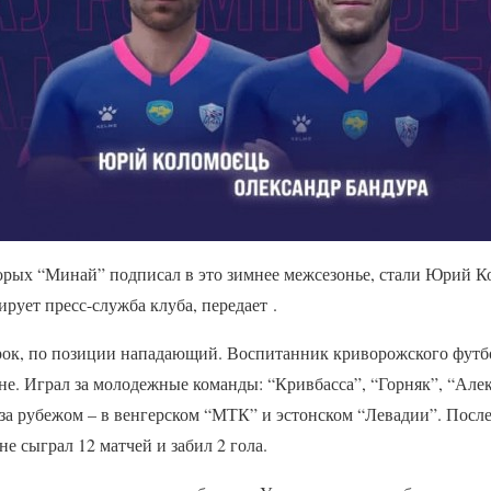
рых “Минай” подписал в это зимнее межсезонье, стали Юрий К
рует пресс-служба клуба, передает .
рок, по позиции нападающий. Воспитанник криворожского футб
не. Играл за молодежные команды: “Кривбасса”, “Горняк”, “Але
 за рубежом – в венгерском “МТК” и эстонском “Левадии”. Посл
оне сыграл 12 матчей и забил 2 гола.