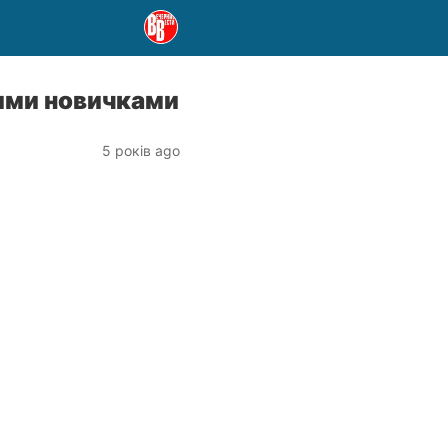
ими новичками
5 років ago