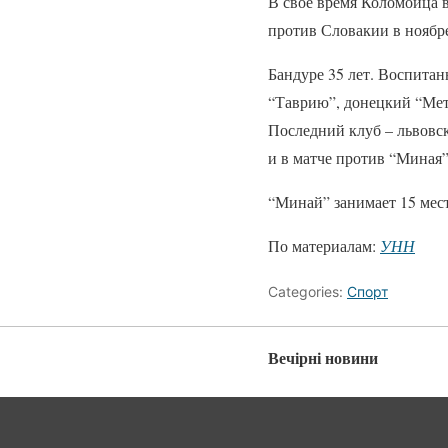
В свое время Коломойца 
против Словакии в ноябре
Бандуре 35 лет. Воспитан
“Таврию”, донецкий “Мет
Последний клуб – львовск
и в матче против “Миная”
“Минай” занимает 15 мест
По материалам:
УНН
Categories:
Спорт
Вечірні новини