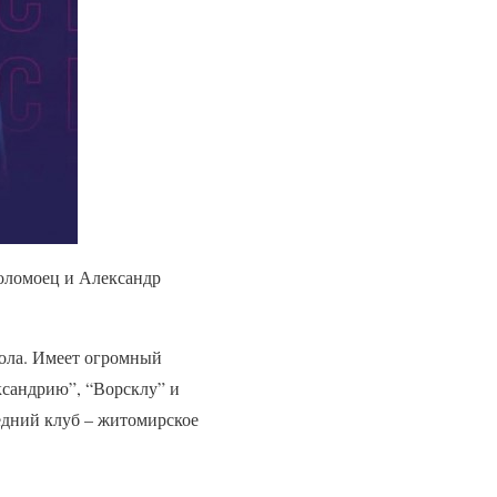
оломоец и Александр
ола. Имеет огромный
ксандрию”, “Ворсклу” и
едний клуб – житомирское