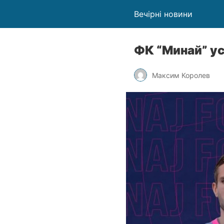
Вечірні новини
ФК “Минай” у
Максим Королев