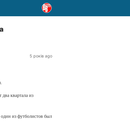
а
5 років ago
.
 два квартала из
о один из футболистов был