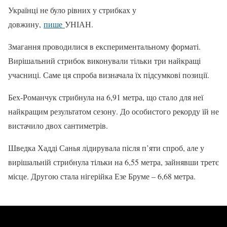
Українці не було рівних у стрибках у
довжину,
пише
УНІАН.
Змагання проводилися в експериментальному форматі.
Вирішальний стрибок виконували тільки три найкращі
учасниці. Саме ця спроба визначала їх підсумкові позиції.
Бех-Романчук стрибнула на 6,91 метра, що стало для неї
найкращим результатом сезону. До особистого рекорду їй не
вистачило двох сантиметрів.
Шведка Хадді Санья лідирувала після п’яти спроб, але у
вирішальній стрибнула тільки на 6,55 метра, зайнявши третє
місце. Другою стала нігерійка Езе Бруме – 6,68 метра.