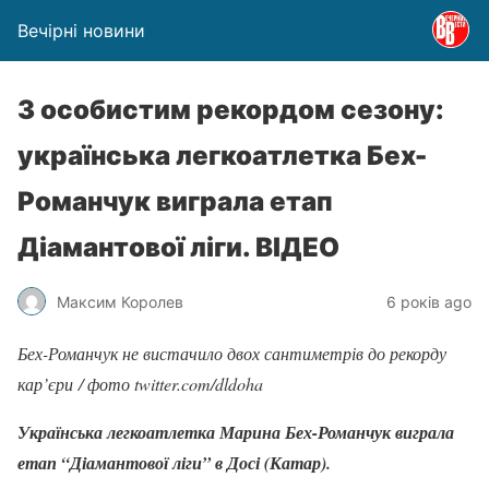
Вечірні новини
З особистим рекордом сезону:
українська легкоатлетка Бех-
Романчук виграла етап
Діамантової ліги. ВІДЕО
Максим Королев
6 років ago
Бех-Романчук не вистачило двох сантиметрів до рекорду
кар’єри / фото twitter.com/dldoha
Українська легкоатлетка Марина Бех-Романчук виграла
етап “Діамантової ліги” в Досі (Катар).