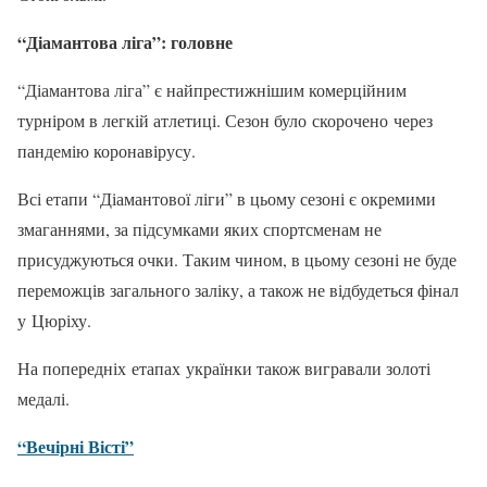
“Діамантова ліга”: головне
“Діамантова ліга” є найпрестижнішим комерційним
турніром в легкій атлетиці. Сезон було скорочено через
пандемію коронавірусу.
Всі етапи “Діамантової ліги” в цьому сезоні є окремими
змаганнями, за підсумками яких спортсменам не
присуджуються очки. Таким чином, в цьому сезоні не буде
переможців загального заліку, а також не відбудеться фінал
у Цюріху.
На попередніх етапах українки також вигравали золоті
медалі.
“Вечірні Вісті”