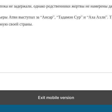
ока не задержали, однако родственники жертвы не намерены дав
ьеры Атви выступал за “Ансар”, “Тадамон Сур” и “Аха Ахли”. Т
рную своей страны.
Exit mobile version