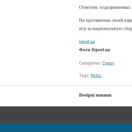
Отметим, подозреваемых п
На протяжении своей кар
игр за национальную сбо
isport.ua
Фото iSport.ua
Categories:
Спорт
Tags:
NULL
Вечірні новини