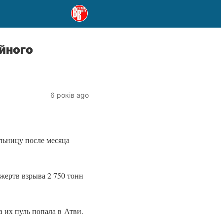
йного
6 років ago
льницу после месяца
жертв взрыва 2 750 тонн
 их пуль попала в Атви.