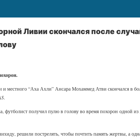
орной Ливии скончался после случа
лову
похорон.
 и местного “Аха Ахли” Ансара Мохаммед Атви скончался в бо
AS
.
, футболист получил пулю в голову во время похорон одной из 
ихиду, решили пострелять, чтобы почтить память жертвы, а одна