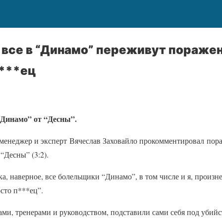
 все в “Динамо” переживут поражен
п***ец
“Динамо” от “Десны”.
енеджер и эксперт Вячеслав Заховайло прокомментировал пор
“Десны” (3:2).
а, наверное, все болельщики “Динамо”, в том числе и я, произ
сто п***ец”.
ками, тренерами и руководством, подставили сами себя под убий