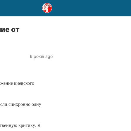
ие от
6 років ago
ажение киевского
несли синхронно одну
ственную критику. Я