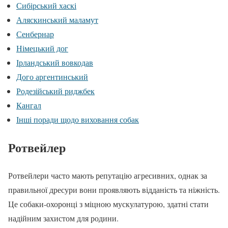
Сибірський хаскі
Аляскинський маламут
Сенбернар
Німецький дог
Ірландський вовкодав
Дого аргентинський
Родезійський риджбек
Кангал
Інші поради щодо виховання собак
Ротвейлер
Ротвейлери часто мають репутацію агресивних, однак за
правильної дресури вони проявляють відданість та ніжність.
Це собаки-охоронці з міцною мускулатурою, здатні стати
надійним захистом для родини.