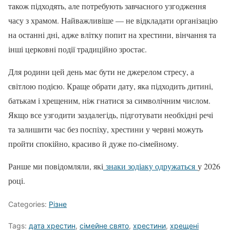
також підходять, але потребують завчасного узгодження
часу з храмом. Найважливіше — не відкладати організацію
на останні дні, адже влітку попит на хрестини, вінчання та
інші церковні події традиційно зростає.
Для родини цей день має бути не джерелом стресу, а
світлою подією. Краще обрати дату, яка підходить дитині,
батькам і хрещеним, ніж гнатися за символічним числом.
Якщо все узгодити заздалегідь, підготувати необхідні речі
та залишити час без поспіху, хрестини у червні можуть
пройти спокійно, красиво й дуже по-сімейному.
Ранше ми повідомляли, які
знаки зодіаку одружаться
у 2026
році.
Categories:
Різне
Tags:
дата хрестин
,
сімейне свято
,
хрестини
,
хрещені