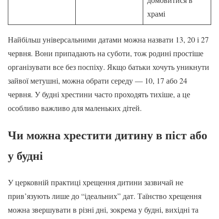
храмі
Найбільш універсальними датами можна назвати 13, 20 і 27
червня. Вони припадають на суботи, тож родині простіше
організувати все без поспіху. Якщо батьки хочуть уникнути
зайвої метушні, можна обрати середу — 10, 17 або 24
червня. У будні хрестини часто проходять тихіше, а це
особливо важливо для маленьких дітей.
Чи можна хрестити дитину в піст або
у будні
У церковній практиці хрещення дитини зазвичай не
прив’язують лише до “ідеальних” дат. Таїнство хрещення
можна звершувати в різні дні, зокрема у будні, вихідні та