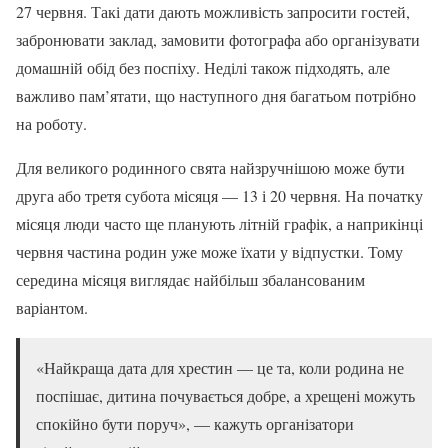
27 червня. Такі дати дають можливість запросити гостей,
забронювати заклад, замовити фотографа або організувати
домашній обід без поспіху. Неділі також підходять, але
важливо пам’ятати, що наступного дня багатьом потрібно
на роботу.
Для великого родинного свята найзручнішою може бути
друга або третя субота місяця — 13 і 20 червня. На початку
місяця люди часто ще планують літній графік, а наприкінці
червня частина родин уже може їхати у відпустки. Тому
середина місяця виглядає найбільш збалансованим
варіантом.
«Найкраща дата для хрестин — це та, коли родина не
поспішає, дитина почувається добре, а хрещені можуть
спокійно бути поруч», — кажуть організатори