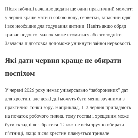
Після таблиці важливо додати ще один практичний момент:
у червні краще мати із собою воду, серветки, запасний одяг
і все необхідне для годування дитини. Навіть якщо обряд
триває недовго, малюк може втомитися або зголодніти.
Завчасна підготовка допоможе уникнути зайвої нервовості.
Які дати червня краще не обирати
поспіхом
У червні 2026 року немає універсально “заборонених” дат
для хрестин, але деякі дні можуть бути менш зручними з
практичної точки зору. Наприклад, 1–2 червня припадають
на початок робочого тижня, тому гостям і хрещеним може
бути складніше зібратися. Також не всім зручно обирати
п’ятниці, якщо після хрестин планується тривале