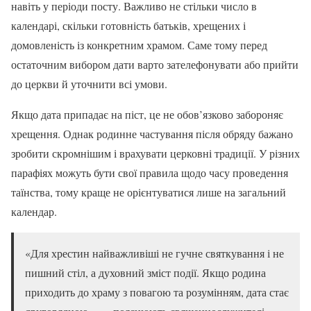
навіть у періоди посту. Важливо не стільки число в
календарі, скільки готовність батьків, хрещених і
домовленість із конкретним храмом. Саме тому перед
остаточним вибором дати варто зателефонувати або прийти
до церкви й уточнити всі умови.
Якщо дата припадає на піст, це не обов’язково забороняє
хрещення. Однак родинне частування після обряду бажано
зробити скромнішим і врахувати церковні традиції. У різних
парафіях можуть бути свої правила щодо часу проведення
таїнства, тому краще не орієнтуватися лише на загальний
календар.
«Для хрестин найважливіші не гучне святкування і не
пишний стіл, а духовний зміст події. Якщо родина
приходить до храму з повагою та розумінням, дата стає