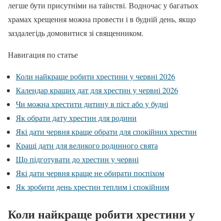
легше бути присутніми на таїнстві. Водночас у багатьох
храмах хрещення можна провести і в будній день, якщо
заздалегідь домовитися зі священником.
Навигация по статье
Коли найкраще робити хрестини у червні 2026
Календар кращих дат для хрестин у червні 2026
Чи можна хрестити дитину в піст або у будні
Як обрати дату хрестин для родини
Які дати червня краще обрати для спокійних хрестин
Кращі дати для великого родинного свята
Що підготувати до хрестин у червні
Які дати червня краще не обирати поспіхом
Як зробити день хрестин теплим і спокійним
Коли найкраще робити хрестини у