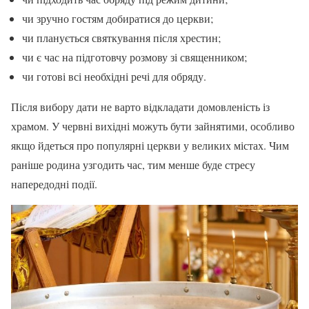
чи зручно гостям добиратися до церкви;
чи планується святкування після хрестин;
чи є час на підготовчу розмову зі священником;
чи готові всі необхідні речі для обряду.
Після вибору дати не варто відкладати домовленість із
храмом. У червні вихідні можуть бути зайнятими, особливо
якщо йдеться про популярні церкви у великих містах. Чим
раніше родина узгодить час, тим менше буде стресу
напередодні події.