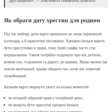
другорядною», — пояснюють священнослужителі.
Як обрати дату хрестин для родини
Під час вибору дати варто врахувати не лише церковний
календар, а й практичні обставини. Хрещені батьки мають
бути присутніми в храмі, тому їхній графік часто стає
вирішальним. Також потрібно подумати про вік дитини,
режим сну, годування та дорогу до церкви. Якщо малюк ще
зовсім маленький, краще обирати час, коли він зазвичай
спокійніший.
Батькам варто звернути увагу на кілька моментів:
чи вільний обраний храм у потрібний день;
чи можуть бути присутні хрещені батьки;
чи підходить час обряду під режим дитини;