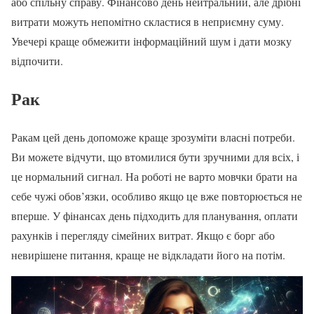
або спільну справу. Фінансово день нейтральний, але дрібні
витрати можуть непомітно скластися в неприємну суму.
Увечері краще обмежити інформаційний шум і дати мозку
відпочити.
Рак
Ракам цей день допоможе краще зрозуміти власні потреби.
Ви можете відчути, що втомилися бути зручними для всіх, і
це нормальний сигнал. На роботі не варто мовчки брати на
себе чужі обов’язки, особливо якщо це вже повторюється не
вперше. У фінансах день підходить для планування, оплати
рахунків і перегляду сімейних витрат. Якщо є борг або
невирішене питання, краще не відкладати його на потім.