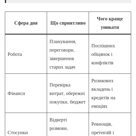
Чого краще
Сфера дня
Що сприятливо
уникати
Планування,
Поспішних
переговори,
Робота
обіцянок і
завершення
конфліктів
старих задач
Ризикових
Перевірка
вкладень і
Фінанси
витрат, обережні
кредитів на
покупки, бюджет
емоціях
Відверті
Ревнощів,
розмови,
Стосунки
претензій і