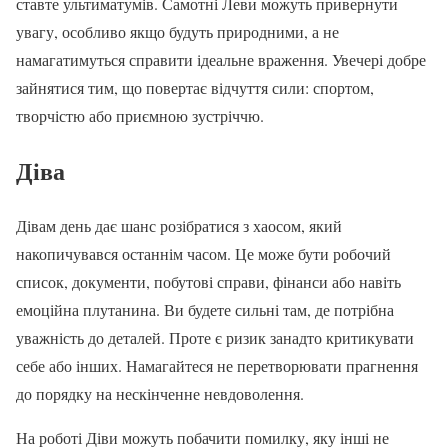
ставте ультиматумів. Самотні Леви можуть привернути
увагу, особливо якщо будуть природними, а не
намагатимуться справити ідеальне враження. Увечері добре
зайнятися тим, що повертає відчуття сили: спортом,
творчістю або приємною зустріччю.
Діва
Дівам день дає шанс розібратися з хаосом, який
накопичувався останнім часом. Це може бути робочий
список, документи, побутові справи, фінанси або навіть
емоційна плутанина. Ви будете сильні там, де потрібна
уважність до деталей. Проте є ризик занадто критикувати
себе або інших. Намагайтеся не перетворювати прагнення
до порядку на нескінченне невдоволення.
На роботі Діви можуть побачити помилку, яку інші не