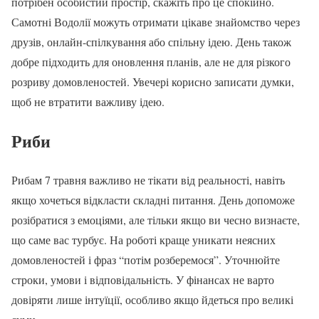
потрібен особистий простір, скажіть про це спокійно.
Самотні Водолії можуть отримати цікаве знайомство через
друзів, онлайн-спілкування або спільну ідею. День також
добре підходить для оновлення планів, але не для різкого
розриву домовленостей. Увечері корисно записати думки,
щоб не втратити важливу ідею.
Риби
Рибам 7 травня важливо не тікати від реальності, навіть
якщо хочеться відкласти складні питання. День допоможе
розібратися з емоціями, але тільки якщо ви чесно визнаєте,
що саме вас турбує. На роботі краще уникати неясних
домовленостей і фраз “потім розберемося”. Уточнюйте
строки, умови і відповідальність. У фінансах не варто
довіряти лише інтуїції, особливо якщо йдеться про великі