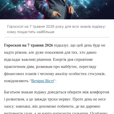
Гороскоп на 7 травня 2026 року для всіх знаків зодіаку:
кому пощастить найбільше
Гороскоп на 7 травня 2026
підказує, що цей день буде не
надто різким, але дуже показовим для тих, хто давно
відкладає важливі рішення. Енергія дня сприятиме
практичним діям, розмовам про майбутнє, перегляду
фінансових планів і чесному аналізу особистих стосунків,
повідомляють “
Вечірні Вісті
“.
Багатьом знакам зодіаку доведеться обирати між комфортом
і розвитком, а це завжди трохи нервує. Проте день не несе
хаосу: навпаки, він допоможе побачити, де ви даремно
витрачаєте сили, а де варто натиснути сильніше. Особливо