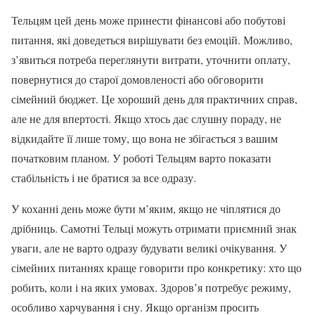
Тельцям цей день може принести фінансові або побутові
питання, які доведеться вирішувати без емоцій. Можливо,
з’явиться потреба переглянути витрати, уточнити оплату,
повернутися до старої домовленості або обговорити
сімейний бюджет. Це хороший день для практичних справ,
але не для впертості. Якщо хтось дає слушну пораду, не
відкидайте її лише тому, що вона не збігається з вашим
початковим планом. У роботі Тельцям варто показати
стабільність і не братися за все одразу.
У коханні день може бути м’яким, якщо не чіплятися до
дрібниць. Самотні Тельці можуть отримати приємний знак
уваги, але не варто одразу будувати великі очікування. У
сімейних питаннях краще говорити про конкретику: хто що
робить, коли і на яких умовах. Здоров’я потребує режиму,
особливо харчування і сну. Якщо організм просить