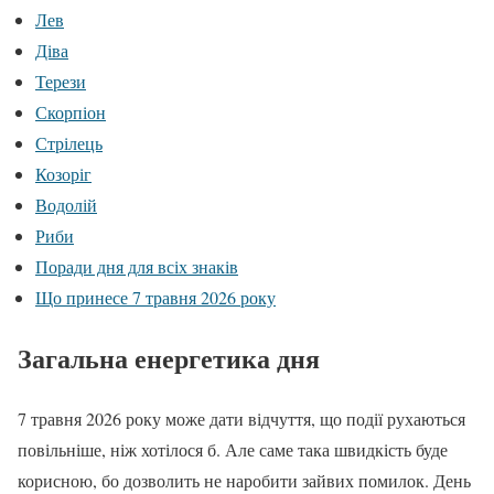
Лев
Діва
Терези
Скорпіон
Стрілець
Козоріг
Водолій
Риби
Поради дня для всіх знаків
Що принесе 7 травня 2026 року
Загальна енергетика дня
7 травня 2026 року може дати відчуття, що події рухаються
повільніше, ніж хотілося б. Але саме така швидкість буде
корисною, бо дозволить не наробити зайвих помилок. День