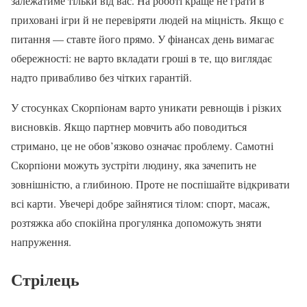
залежатиме тільки від вас. На роботі краще не грати в
приховані ігри й не перевіряти людей на міцність. Якщо є
питання — ставте його прямо. У фінансах день вимагає
обережності: не варто вкладати гроші в те, що виглядає
надто привабливо без чітких гарантій.
У стосунках Скорпіонам варто уникати ревнощів і різких
висновків. Якщо партнер мовчить або поводиться
стримано, це не обов’язково означає проблему. Самотні
Скорпіони можуть зустріти людину, яка зачепить не
зовнішністю, а глибиною. Проте не поспішайте відкривати
всі карти. Увечері добре зайнятися тілом: спорт, масаж,
розтяжка або спокійна прогулянка допоможуть зняти
напруження.
Стрілець