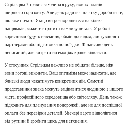
Стрільцям 7 травня захочеться руху, нових планів і
ширшого горизонту. Але день радить спочатку доробити те,
що вже почато. Якщо ви розпорошитеся на кілька
напрямків, можете втратити важливу деталь. У роботі
корисними будуть навчання, обмін досвідом, листування з
партнерами або підготовка до поїздки. Фінансово день
непоганий, але витрати на емоціях краще відкласти.
У стосунках Стрільцям важливо не обіцяти більше, ніж
вони готові виконати. Ваш оптимізм може надихати, але
близькі люди чекатимуть конкретних дій. Самотні
представники знака можуть зацікавитися людиною з іншого
міста, професійного середовища або світогляду. День також
підходить для планування подорожей, але не для поспішної
оплати без перевірки деталей. Увечері варто відволіктися
від рутини й зробити щось для натхнення.