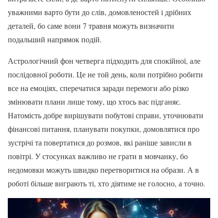
уважними варто бути до слів, домовленостей і дрібних
деталей, бо саме вони 7 травня можуть визначити
подальший напрямок подій.
Астрологічний фон четверга підходить для спокійної, але
послідовної роботи. Це не той день, коли потрібно робити
все на емоціях, сперечатися заради перемоги або різко
змінювати плани лише тому, що хтось вас підганяє.
Натомість добре вирішувати побутові справи, уточнювати
фінансові питання, планувати покупки, домовлятися про
зустрічі та повертатися до розмов, які раніше зависли в
повітрі. У стосунках важливо не грати в мовчанку, бо
недомовки можуть швидко перетворитися на образи. А в
роботі більше виграють ті, хто діятиме не голосно, а точно.