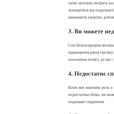
свою загальну витрату кал
захищатися від подальшої
економити енергію, робля
3. Ви можете не
Сон безпосередньо вплива
підвищення рівня греліну
посилення потягу до їжі 
4. Недостатнє с
Білок має важливу роль у 
недостатньо білка, ви мож
подальше схуднення.