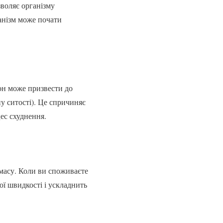
зволяє організму
анізм може почати
он може призвести до
у ситості). Це спричиняє
ес схуднення.
 масу. Коли ви споживаєте
ої швидкості і ускладнить