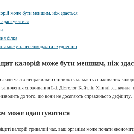
лорій може бути меншим, ніж здається
 адаптуватися
ти
ня білка
ння можуть перешкоджати схудненню
іцит калорій може бути меншим, ніж зда
 люди часто неправильно оцінюють кількість споживаних калорі
і заниження споживання їжі. Дієтолог Кейтлін Хіпплі зазначила,
призводить до того, що вони не досягають справжнього дефіциту.
зм може адаптуватися
фіциті калорій тривалий час, ваш організм може почати економи