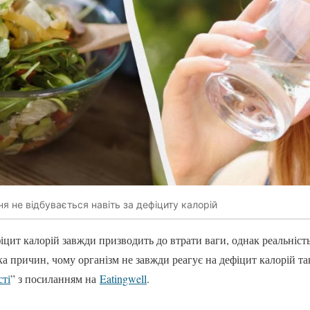
я не відбувається навіть за дефіциту калорій
фіцит калорій завжди призводить до втрати ваги, однак реальніс
а причин, чому організм не завжди реагує на дефіцит калорій так
сті
” з посиланням на
Eatingwell
.