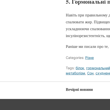
5. Гормональні
Навіть при правильному д
спалювати жир. Підвищени
ускладнюючи спалювання ж
інсулінорезистентність, 
Раніше ми писали про те
Categories:
Різне
Tags:
білок
,
гормональний
метаболізм
,
Сон
,
схуднен
Вечірні новини