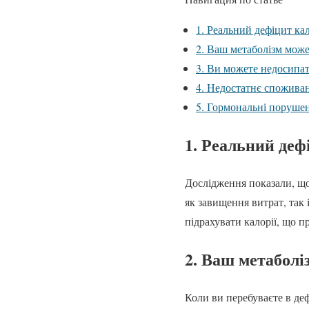
1. Реальний дефіцит ка
2. Ваш метаболізм може
3. Ви можете недосипа
4. Недостатнє споживан
5. Гормональні поруше
1. Реальний деф
Дослідження показали, що
як завищення витрат, так 
підрахувати калорії, що 
2. Ваш метаболі
Коли ви перебуваєте в де