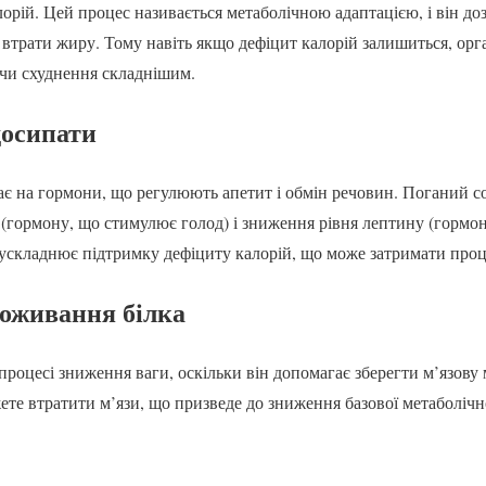
орій. Цей процес називається метаболічною адаптацією, і він до
 втрати жиру. Тому навіть якщо дефіцит калорій залишиться, орг
чи схуднення складнішим.
досипати
є на гормони, що регулюють апетит і обмін речовин. Поганий с
 (гормону, що стимулює голод) і зниження рівня лептину (гормон
і ускладнює підтримку дефіциту калорій, що може затримати проц
поживання білка
процесі зниження ваги, оскільки він допомагає зберегти м’язову
ете втратити м’язи, що призведе до зниження базової метаболічн