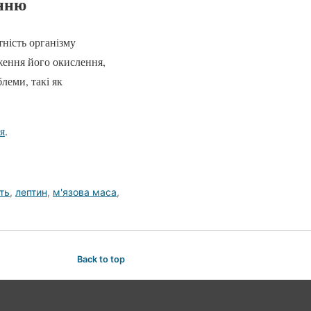
енню
ність організму
ження його окислення,
леми, такі як
я
.
ть
,
лептин
,
м'язова маса
,
Back to top