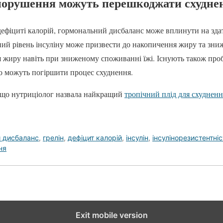
 порушення можуть перешкоджати схудн
ефіциті калорій, гормональний дисбаланс може вплинути на здат
й рівень інсуліну може призвести до накопичення жиру та зни
иру навіть при зниженому споживанні їжі. Існують також проб
що можуть погіршити процес схуднення.
, що нутриціолог назвала найкращий
тропічний плід для схудненн
 дисбаланс
,
грелін
,
дефіцит калорій
,
інсулін
,
інсулінорезистентніс
ня
Exit mobile version