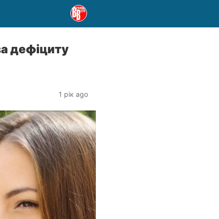
за дефіциту
1 рік ago