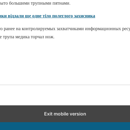
окрыто большими трупными пятнами.
ики віддали ще одне тіло полеглого захисника
то ранее на контролируемых захватчиками информационных рес
ве трупа медика торчал нож.
Exit mobile version