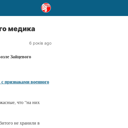
го медика
6 років ago
озле Зайцевого
 с признаками военного
жасные, что “на них
убитого не хранили в