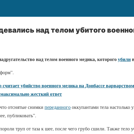
девались над телом убитого военно
адругательство над телом военного медика, которого
убили
в
форм”.
 считает убийство военного медика на Донбассе варварством
 максимально жесткий ответ
 что отснятые снимки
переданного
оккупантами тела настолько у
лее, публиковать”.
ороли труп от таза к шее, после чего грубо сшили. Также тело 