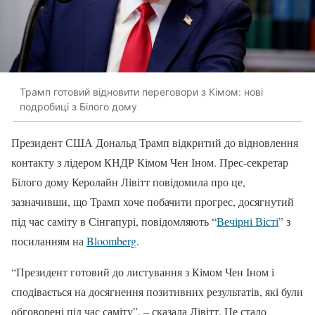
Трамп готовий відновити переговори з Кімом: нові
подробиці з Білого дому
Президент США Дональд Трамп відкритий до відновлення
контакту з лідером КНДР Кімом Чен Іном. Прес-секретар
Білого дому Керолайн Лівітт повідомила про це,
зазначивши, що Трамп хоче побачити прогрес, досягнутий
під час саміту в Сінгапурі, повідомляють “
Вечірні Вісті
” з
посиланням на
Bloomberg
.
“Президент готовий до листування з Кімом Чен Іном і
сподівається на досягнення позитивних результатів, які були
обговорені під час саміту”, – сказала Лівітт. Це стало