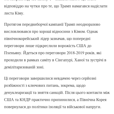
відповіддю на чутки про те, що Трамп намагався надіслати
листа Кіму.
Протягом передвиборчої кампанії Трамп неодноразово
висловлювався про хороші відносини з Кімом. Однак
північнокорейський лідер зазначав, що попередні
переговори лише підкреслили ворожість США до
Пхеньяну. Йдеться про переговори 2018-2019 років, які
проходили в рамках саміту в Сінгапурі, Ханої та зустрічі в
демілітаризованій зоні.
Ці переговори завершилися невдачею через серйозні
розбіжності з ключових питань, зокрема, щодо
денуклеаризації та зняття санкцій. Після цього контакти між
США та КНДР практично припинилися, а Північна Корея
повернулася до політики ізоляції та військової напруги.