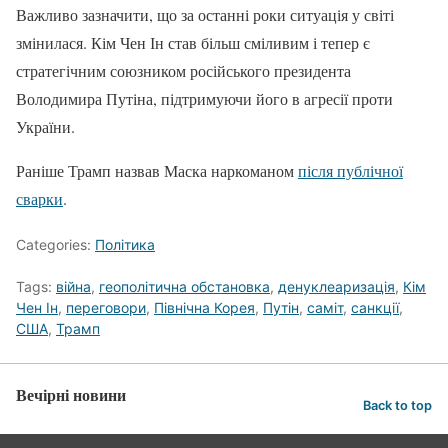
Важливо зазначити, що за останні роки ситуація у світі
змінилася. Кім Чен Ін став більш сміливим і тепер є
стратегічним союзником російського президента
Володимира Путіна, підтримуючи його в агресії проти
України.
Раніше Трамп назвав Маска наркоманом
після публічної
сварки
.
Categories:
Політика
Tags:
війна
,
геополітична обстановка
,
денуклеаризація
,
Кім
Чен Ін
,
переговори
,
Північна Корея
,
Путін
,
саміт
,
санкції
,
США
,
Трамп
Вечірні новини
Back to top