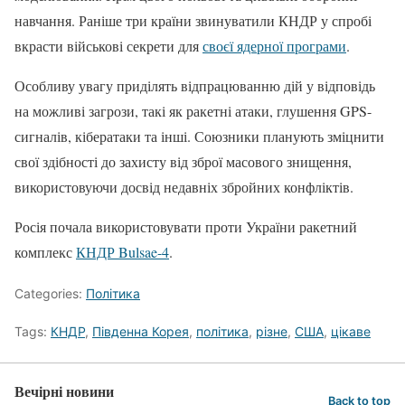
навчання. Раніше три країни звинуватили КНДР у спробі
вкрасти військові секрети для
своєї ядерної програми
.
Особливу увагу приділять відпрацюванню дій у відповідь
на можливі загрози, такі як ракетні атаки, глушення GPS-
сигналів, кібератаки та інші. Союзники планують зміцнити
свої здібності до захисту від зброї масового знищення,
використовуючи досвід недавніх збройних конфліктів.
Росія почала використовувати проти України ракетний
комплекс
КНДР Bulsae-4
.
Categories:
Політика
Tags:
КНДР
,
Південна Корея
,
політика
,
різне
,
США
,
цікаве
Вечірні новини
Back to top