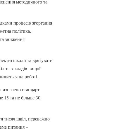
ійснення методичного та
ідками процесів згортання
жетна політика,
 та зниження
плектні школи та врятувати
іл та закладів вищої
лишаться на роботі.
 визначено стандарт
 15 та не більше 30
тя тисяч шкіл, переважно
реме питання –