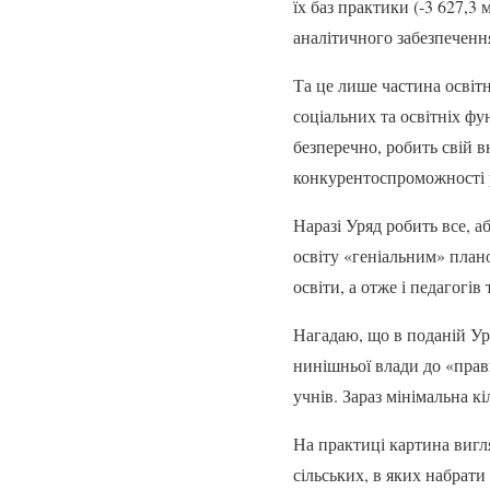
їх баз практики (-3 627,3
аналітичного забезпечення 
Та це лише частина освітн
соціальних та освітніх ф
безперечно, робить свій в
конкурентоспроможності 
Наразі Уряд робить все, а
освіту «геніальним» плано
освіти, а отже і педагогів
Нагадаю, що в поданій Ур
нинішньої влади до «прав
учнів. Зараз мінімальна к
На практиці картина вигл
сільських, в яких набрати