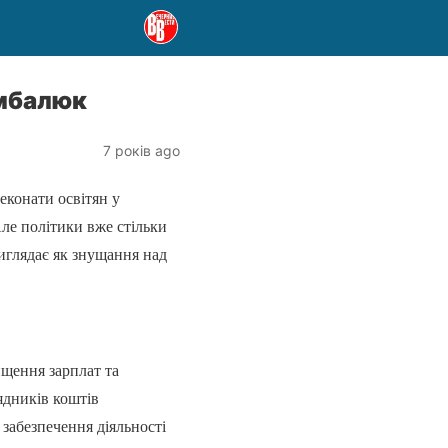
имбалюк
7 років ago
еконати освітян у
Але політики вже стільки
иглядає як знущання над
ищення зарплат та
рядників коштів
 забезпечення діяльності