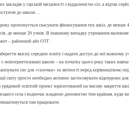
 закладів у гірській місцевості з віддаленістю сіл, а відтак сер
 доступом до школи…
0 року пропонується скасувати фінансування тих шкіл, де менше 4
асів, де менше 20 учнів. В інакшому випадку утримання малокомп
джет – районний або ОТГ.
зберегти якісну середню освіту і надати доступ до неї кожному 
е є неінтернетизовані школи – на початку цього року таких навча
ганізувати (не для «галочки» та звітності перед керівництвом) пе
ації світу просто необхідно активно застосовувати відеоуроки д
 урядовий освітній проект зорієнтований на масове закриття шкіл
ського села і водночас владною допомогою тим країнам, куди в
залишатимуться там працювати.