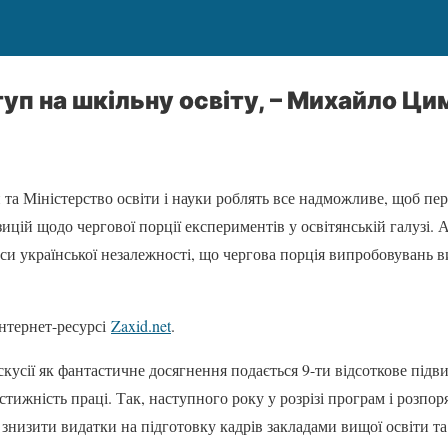
уп на шкільну освіту, – Михайло Ц
 та Міністерство освіти і науки роблять все надможливе, щоб пер
ицій щодо чергової порції експериментів у освітянській галузі. 
си української незалежності, що чергова порція випробовувань в
інтернет-ресурсі
Zaxid.net
.
кусії як фантастичне досягнення подається 9-ти відсоткове підв
стижність праці. Так, наступного року у розрізі програм і розпо
знизити видатки на підготовку кадрів закладами вищої освіти та