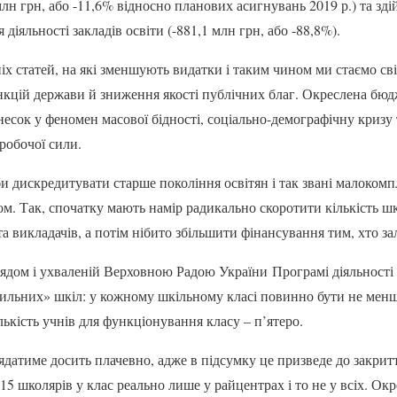
 млн грн, або -11,6% відносно планових асигнувань 2019 р.) та зд
діяльності закладів освіти (-881,1 млн грн, або -88,8%).
іх статей, на які зменшують видатки і таким чином ми стаємо св
ункцій держави й зниження якості публічних благ. Окреслена бюд
несок у феномен масової бідності, соціально-демографічну кризу
робочої сили.
би дискредитувати старше покоління освітян і так звані малоком
м. Так, спочатку мають намір радикально скоротити кількість шк
 та викладачів, а потім нібито збільшити фінансування тим, хто за
ядом і ухваленій Верховною Радою України Програмі діяльності
ильних» шкіл: у кожному шкільному класі повинно бути не менше
ількість учнів для функціонування класу – п’ятеро.
ядатиме досить плачевно, адже в підсумку це призведе до закрит
 15 школярів у клас реально лише у райцентрах і то не у всіх. Ок