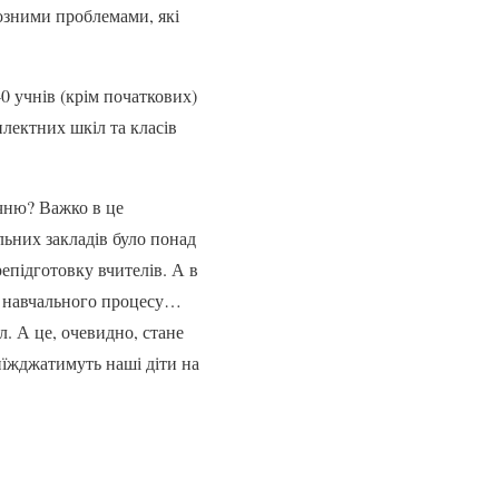
йозними проблемами, які
0 учнів (крім початкових)
лектних шкіл та класів
учню? Важко в це
льних закладів було понад
репідготовку вчителів. А в
ля навчального процесу…
. А це, очевидно, стане
иїжджатимуть наші діти на