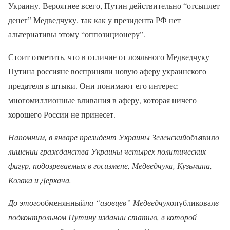
Украину. Вероятнее всего, Путин действительно “отсыплет
денег” Медведчуку, так как у президента РФ нет
альтернативы этому “оппозиционеру”.
Стоит отметить, что в отличие от лояльного Медведчуку
Путина россияне восприняли новую аферу украинского
предателя в штыки. Они понимают его интерес:
многомиллионные вливания в аферу, которая ничего
хорошего России не принесет.
Напомним, в январе президент Украины Зеленский
объявил
о
лишении гражданства Украины четырех политических
фигур, подозреваемых в госизмене, Медведчука, Кузьмина,
Козака и Деркача.
До этого
обменянный
на “азовцев” Медведчук
опубликовал
в
подконтрольном Путину издании статью, в которой