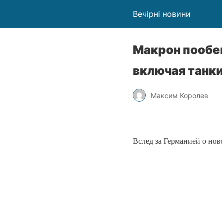
Вечірні новини
​Макрон пооб
включая танк
Максим Королев
Вслед за Германией о но