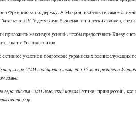
рил Францию за поддержку. А Макрон пообещал в самое ближай
о батальонов ВСУ десятками бронемашин и легких танков, сред
ли приложить максимум усилий, чтобы предоставить Киеву сис
их ракет и беспилотников.
 активное участие в подготовке украинских военнослужащих п
французские СМИ сообщили о том, что 15 мая президент Украи
ком замке.
ю европейским СМИ Зеленский назвал
Путина “принцессой”
, ко
заключить мир.