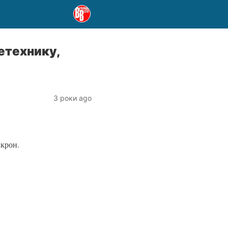
етехнику,
и
3 роки ago
крон.