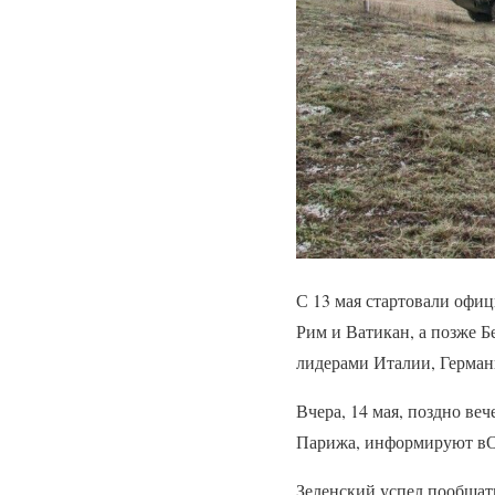
С 13 мая стартовали офи
Рим и Ватикан, а позже Б
лидерами Италии, Герма
Вчера, 14 мая, поздно ве
Парижа, информируют вО
Зеленский успел пообщат