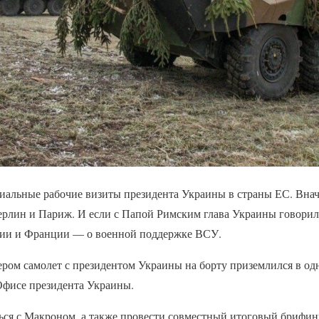
циальные рабочие визиты президента Украины в страны ЕС. Внач
ерлин и Париж. И если с Папой Римским глава Украины говорил 
нии и Франции — о военной поддержке ВСУ.
чером самолет с президентом Украины на борту приземлился в од
фисе президента Украины.
ься с Макроном, а также провести совместный итоговый брифин