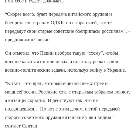
их к себе и будет “дожимать”.
“Скорее всего, будет передача китайского оружия и
боеприпасов странам ОДКБ, но с гарантией, что те
передадут свои старые советские боеприпасы россиянам”, –
предположил Свитан.
Он отметил, что Пекин изобрел такую “схему”, чтобы
внешне казаться ни при делах, а по факту решать свои
военно-политические задачи, используя войну в Украине.
“Китай – это враг, который еще опаснее,хитрее и
мощнееРоссии. Россияне хоть с открытым забралом воюют,
а китайцы скрытно. И действуют так, что не
подкопаешься… Но вот с этим делом, с этой передачей
старого советского оружия китайские ушки видны!”-
считает Свитан.