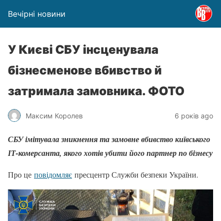
Вечірні новини
У Києві СБУ інсценувала
бізнесменове вбивство й
затримала замовника. ФОТО
Максим Королев
6 років ago
СБУ імітувала зникнення та замовне вбивство київського
ІТ-комерсанта, якого хотів убити його партнер по бізнесу
Про це
повідомляє
пресцентр Служби безпеки України.