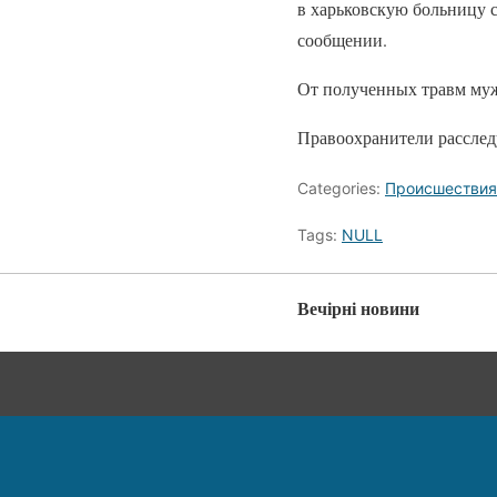
в харьковскую больницу с
сообщении.
От полученных травм му
Правоохранители расследу
Categories:
Происшествия
Tags:
NULL
Вечірні новини