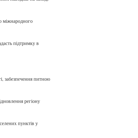
до міжнародного
адасть підтримку в
ті, забезпечення питною
ідновлення регіону
селених пунктів у