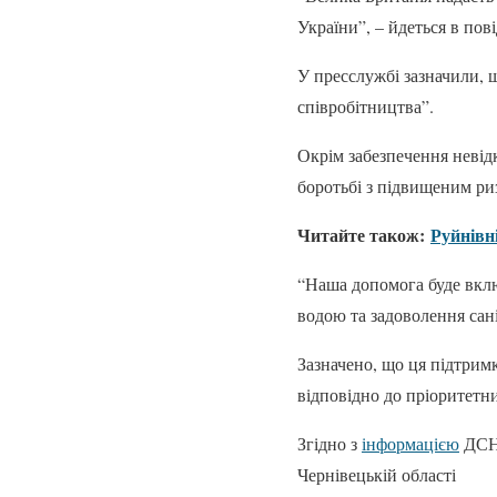
України”, – йдеться в пов
У пресслужбі зазначили, щ
співробітництва”.
Окрім забезпечення невід
боротьбі з підвищеним р
Читайте також:
Руйнівн
“Наша допомога буде вклю
водою та задоволення сан
Зазначено, що ця підтрим
відповідно до пріоритетн
Згідно з
інформацією
ДСНС
Чернівецькій області