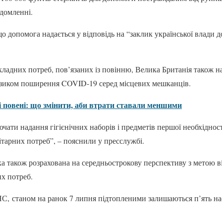
ідомленні.
о допомога надається у відповідь на “заклик української влади 
кладних потреб, пов’язаних із повінню, Велика Британія також н
изиком поширення COVID-19 серед місцевих мешканців.
і повені: що змінити, аби втрати ставали меншими
чати надання гігієнічних наборів і предметів першої необхіднос
ітарних потреб”, – пояснили у пресслужбі.
ка також розрахована на середньострокову перспективу з метою в
их потреб.
, станом на ранок 7 липня підтопленими залишаються п’ять на