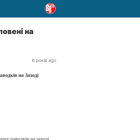
овені на
6 років ago
аводків на Заході
них паводків на заході