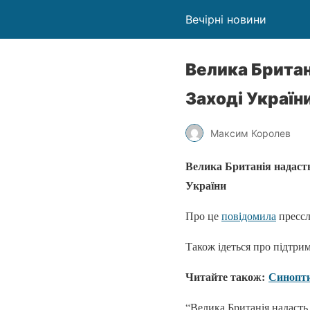
Вечірні новини
Велика Брита
Заході Україн
Максим Королев
Велика Британія надасть
України
Про це
повідомила
прессл
Також ідеться про підтр
Читайте також:
Синопти
“Велика Британія надасть