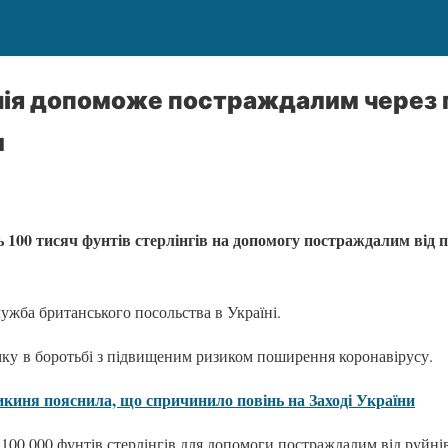
нія допоможе постраждалим через п
и
 100 тисяч фунтів стерлінгів на допомогу постраждалим від п
ужба британського посольства в Україні.
имку
в боротьбі з підвищеним ризиком поширення коронавірусу.
киня пояснила, що спричинило повінь на Заході України
 100 000 фунтів стерлінгів для допомоги постраждалим від руйнів