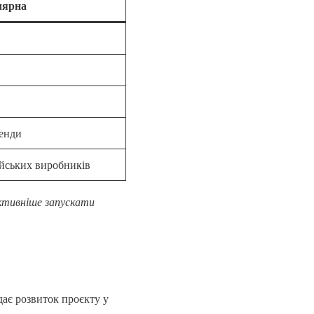
лярна
ренди
ейських виробників
активніше запускати
дає розвиток проєкту у