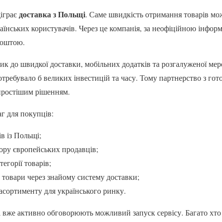
доставка з Польщі
діграє
. Саме швидкість отримання товарів м
аїнських користувачів. Через це компанія, за неофіційною інфор
поштою.
ик до швидкої доставки, мобільних додатків та розгалуженої мер
отребувало б великих інвестицій та часу. Тому партнерство з го
простішим рішенням.
г для покупців:
в із Польщі;
ору європейських продавців;
тегорії товарів;
товари через знайому систему доставки;
асортименту для українського ринку.
 вже активно обговорюють можливий запуск сервісу. Багато хто 