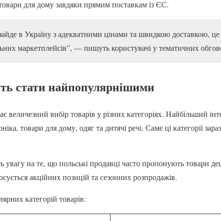
 товари для дому завдяки прямим поставкам із ЄС.
 зайде в Україну з адекватними цінами та швидкою доставкою, це
ьних маркетплейсів”, — пишуть користувачі у тематичних обгов
уть стати найпопулярнішими
є величезний вибір товарів у різних категоріях. Найбільший інт
іка, товари для дому, одяг та дитячі речі. Саме ці категорії зара
ь увагу на те, що польські продавці часто пропонують товари де
осується акційних позицій та сезонних розпродажів.
ярних категорій товарів: