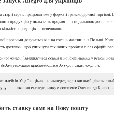
запуск Allegro для українців
 старті сервіс працюватиме у форматі транскордонної торгівлі. Ц
вляти продукцію у польських продавців із подальшою доставкою
а кількість продавців — невеликою.
вої програми долучаться кілька сотень магазинів із Польщі. Комп
сть доставки, щоб уникнути технічних проблем після офіційного 
нної комерції залишається одним із найактивніших у регіоні наві
 дедалі уважніше придивляються до українських покупців.
етплейсів Україна цікава насамперед через високий рівень онла
туру”, — пояснив експерт ринку e-commerce Олександр Кравець.
бить ставку саме на Нову пошту