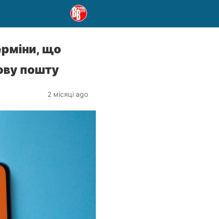
ерміни, що
Нову пошту
2 місяці ago