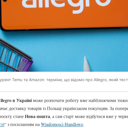
урент Temu та Amazon: терміни, що відомо про Allegro, який тес
llegro в Україні
може розпочати роботу вже найближчими тижн
бачає доставку товарів із Польщі українським покупцям. За попе
Нова пошта
роєкту стане
, а сам старт може відбутися вже у черв
сті
“ з посиланням на
Wiadomosci Handlowe
.