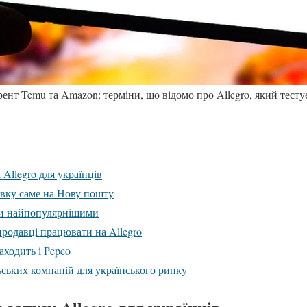
ент Temu та Amazon: терміни, що відомо про Allegro, який тесту
Allegro для українців
авку саме на Нову пошту
ти найпопулярнішими
продавці працювати на Allegro
аходить і Pepco
ських компаній для українського ринку