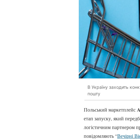
В Україну заходить конк
пошту
A
Польський маркетплейс
етап запуску, який перед
логістичним партнером п
повідомляють “
Вечірні Ві