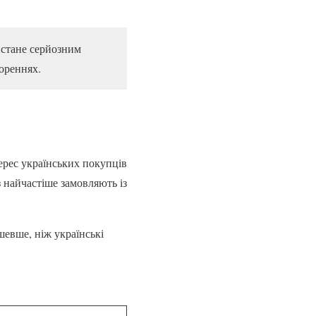
 стане серйозним
ореннях.
ерес українських покупців
з найчастіше замовляють із
шевше, ніж українські