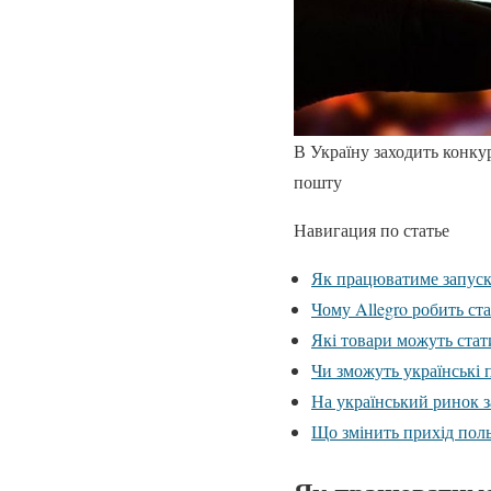
В Україну заходить конкур
пошту
Навигация по статье
Як працюватиме запуск 
Чому Allegro робить ст
Які товари можуть ста
Чи зможуть українські 
На український ринок з
Що змінить прихід поль