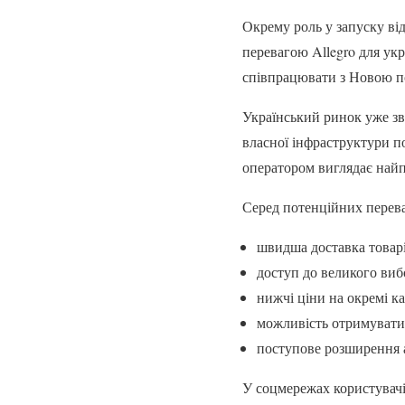
Окрему роль у запуску ві
перевагою Allegro для укр
співпрацювати з Новою 
Український ринок уже зв
власної інфраструктури п
оператором виглядає най
Серед потенційних перева
швидша доставка товарі
доступ до великого виб
нижчі ціни на окремі ка
можливість отримувати 
поступове розширення 
У соцмережах користувачі