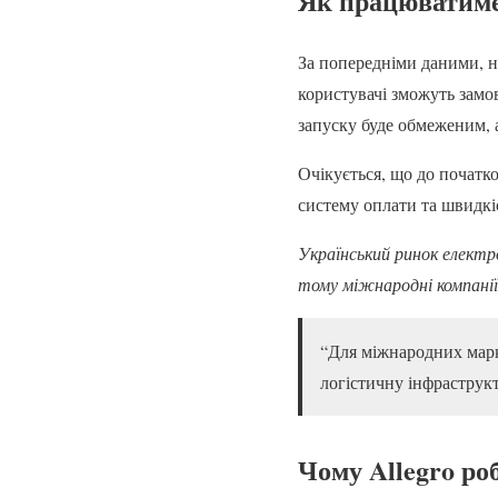
Як працюватиме 
За попередніми даними, на
користувачі зможуть замо
запуску буде обмеженим, 
Очікується, що до початко
систему оплати та швидкі
Український ринок електро
тому міжнародні компанії
“Для міжнародних марк
логістичну інфраструк
Чому Allegro ро