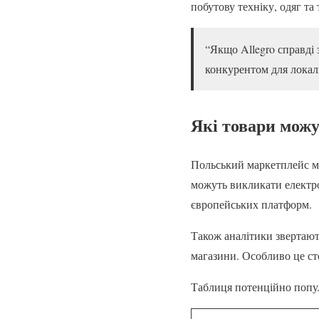
побутову техніку, одяг та
“Якщо Allegro справді
конкурентом для локал
Які товари мож
Польський маркетплейс ма
можуть викликати електрон
європейських платформ.
Також аналітики звертают
магазини. Особливо це ст
Таблиця потенційно попул