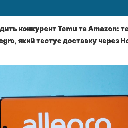
одить конкурент Temu та Amazon: т
legro, який тестує доставку через 