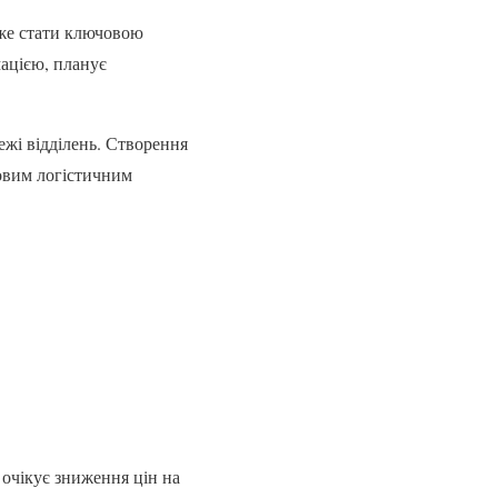
оже стати ключовою
мацією, планує
ежі відділень. Створення
товим логістичним
очікує зниження цін на