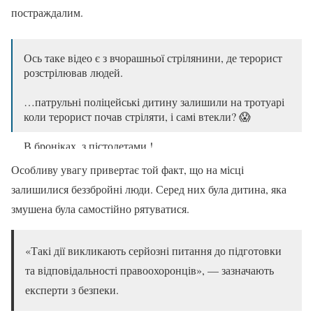
постраждалим.
Ось таке відео є з вчорашньої стрілянини, де терорист
розстрілював людей.
…патрульні поліцейські дитину залишили на тротуарі
коли терорист почав стріляти, і самі втекли? 😱
В броніках, з пістолетами !
Особливу увагу привертає той факт, що на місці
Не відбігли з лінії вогню і сховавшись за авто почали
залишилися беззбройні люди. Серед них була дитина, яка
відстрілюватись по…
pic.twitter.com/veVioS7dhj
змушена була самостійно рятуватися.
— BARMENY (@barmeny_ua)
April 19, 2026
«Такі дії викликають серйозні питання до підготовки
та відповідальності правоохоронців», — зазначають
експерти з безпеки.