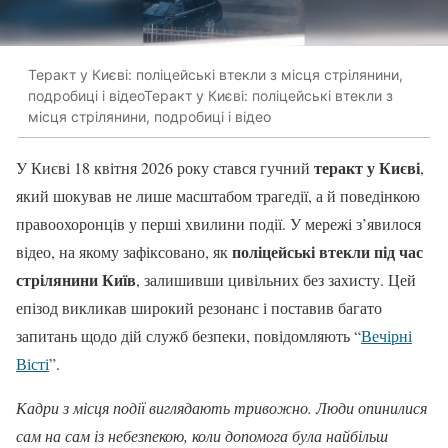
Теракт у Києві: поліцейські втекли з місця стрілянини,
подробиці і відеоТеракт у Києві: поліцейські втекли з
місця стрілянини, подробиці і відео
теракт у Києві
У Києві 18 квітня 2026 року стався гучний
,
який шокував не лише масштабом трагедії, а й поведінкою
правоохоронців у перші хвилини події. У мережі з’явилося
поліцейські втекли під час
відео, на якому зафіксовано, як
стрілянини Київ
, залишивши цивільних без захисту. Цей
епізод викликав широкий резонанс і поставив багато
запитань щодо дій служб безпеки, повідомляють “
Вечірні
Вісті
”.
Кадри з місця події виглядають тривожно. Люди опинилися
сам на сам із небезпекою, коли допомога була найбільш