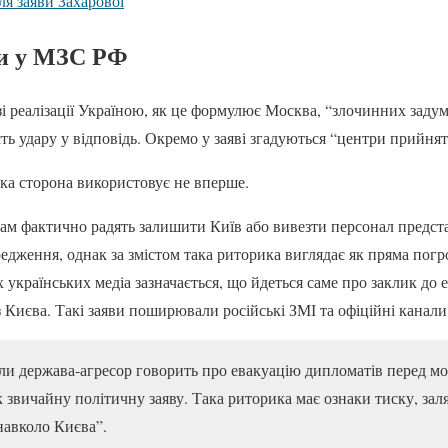
ля заяви Захарової
и у МЗС РФ
зі реалізації Україною, як це формулює Москва, “злочинних задум
сть удару у відповідь. Окремо у заяві згадуються “центри прийнят
ка сторона використовує не вперше.
м фактично радять залишити Київ або вивезти персонал предста
едження, однак за змістом така риторика виглядає як пряма погр
 українських медіа зазначається, що йдеться саме про заклик до
з Києва. Такі заяви поширювали російські ЗМІ та офіційні канал
оли держава-агресор говорить про евакуацію дипломатів перед м
звичайну політичну заяву. Така риторика має ознаки тиску, зал
навколо Києва”.