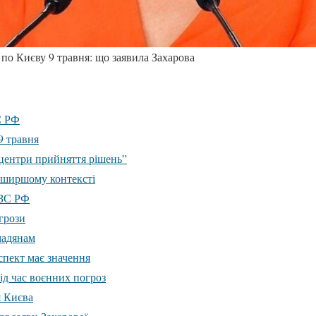
 по Києву 9 травня: що заявила Захарова
С РФ
9 травня
“центри прийняття рішень”
у ширшому контексті
МЗС РФ
огрози
мадянам
пект має значення
ід час воєнних погроз
я Києва