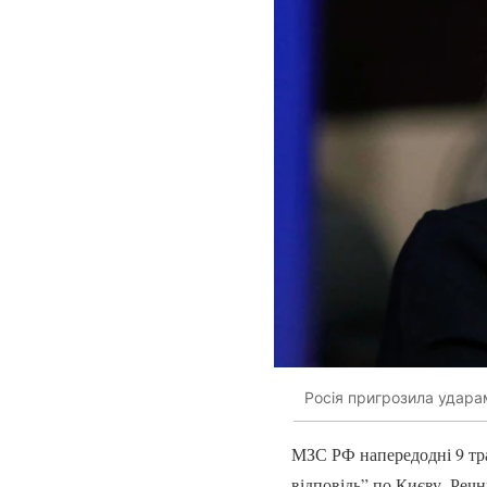
Росія пригрозила удара
МЗС РФ напередодні 9 тра
відповідь” по Києву. Реч