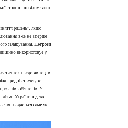
ької столиці, повідомляють
ийняття рішень”, якщо
мулювання вже не вперше
Погрози
ного залякування.
адиційно використовує у
ломатичних представництв
міжнародні структури
цію співробітників. У
 діями України під час
оскви подається саме як