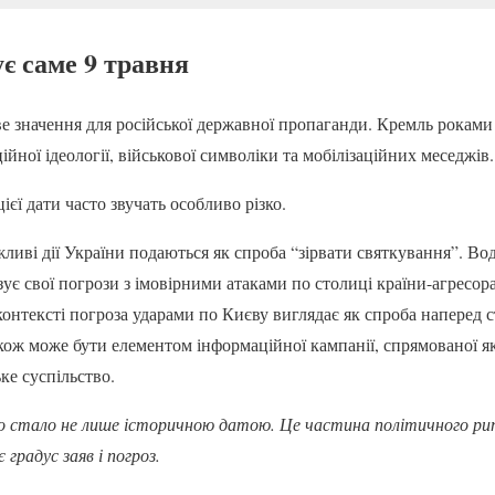
ує саме 9 травня
е значення для російської державної пропаганди. Кремль роками 
йної ідеології, військової символіки та мобілізаційних меседжів.
ієї дати часто звучать особливо різко.
ливі дії України подаються як спроба “зірвати святкування”. Вод
ує свої погрози з імовірними атаками по столиці країни-агресор
 контексті погроза ударами по Києву виглядає як спроба наперед
акож може бути елементом інформаційної кампанії, спрямованої я
ьке суспільство.
но стало не лише історичною датою. Це частина політичного ри
градус заяв і погроз.