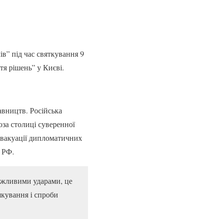
ів” під час святкування 9
тя рішень” у Києві.
вництв. Російська
оза столиці суверенної
 евакуації дипломатичних
и РФ.
ожливими ударами, це
якування і спроби