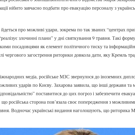
ізації нібито завчасно подбати про евакуацію персоналу з українс
и йдеться про можливі удари, зокрема по так званих “центрах пр
 “реалізує злочинні плани” у дні святкування 9 травня. Такі фор
кими посадовцями як елемент політичного тиску та інформацій
лі чергового загострення риторики довкола дати, яку Кремль тр
міжнародних медіа, російське МЗС звернулося до іноземних дип
жливих ударів по Києву. Захарова заявила, що інші держави та 
дповідальністю” поставитися до цих погроз і забезпечити евакуа
, що російська сторона пов’язала своє попередження з можливими
травня. Водночас українські видання наголошують, що риторика М