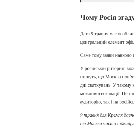
Чому Росія згад
Дата 9 травня має особлив
центральний елемент офіці
Саме тому заяви навколо ц
У російській риториці мож
пишуть, що Москва пов’яз
дні святкувань. У такому
можливої ескалації. Це т
аудиторію, так і на російс
9 травня для Кремля дав
неї Москва часто підвищує 