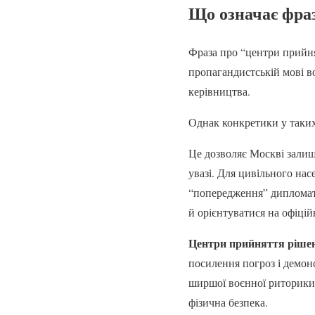
Що означає фра
Фраза про “центри прийнят
пропагандистській мові во
керівництва.
Однак конкретики у таки
Це дозволяє Москві залиша
увазі. Для цивільного на
“попередження” дипломат
й орієнтуватися на офіцій
Центри прийняття ріше
посилення погроз і демонс
ширшої воєнної риторики 
фізична безпека.