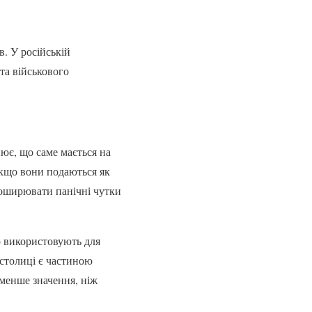
в. У російській
та військового
нює, що саме мається на
якщо вони подаються як
оширювати панічні чутки
о використовують для
 столиці є частиною
 менше значення, ніж