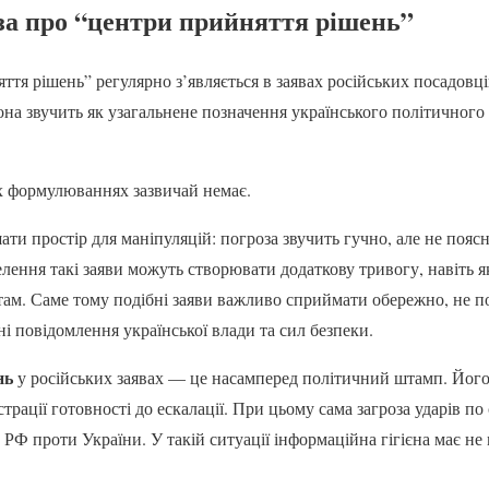
за про “центри прийняття рішень”
тя рішень” регулярно з’являється в заявах російських посадовці
на звучить як узагальнене позначення українського політичного 
х формулюваннях зазвичай немає.
ти простір для маніпуляцій: погроза звучить гучно, але не пояс
селення такі заяви можуть створювати додаткову тривогу, навіть 
ам. Саме тому подібні заяви важливо сприймати обережно, не п
ні повідомлення української влади та сил безпеки.
нь
у російських заявах — це насамперед політичний штамп. Йог
трації готовності до ескалації. При цьому сама загроза ударів по
РФ проти України. У такій ситуації інформаційна гігієна має не