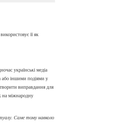
використовує її як
ночас українські медіа
а або іншими подіями у
 створити виправдання для
к на міжнародну
туалу. Саме тому навколо