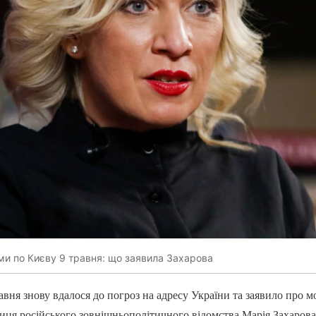
ми по Києву 9 травня: що заявила Захарова
вня знову вдалося до погроз на адресу України та заявило про 
ниця російського зовнішньополітичного відомства Марія Захаров