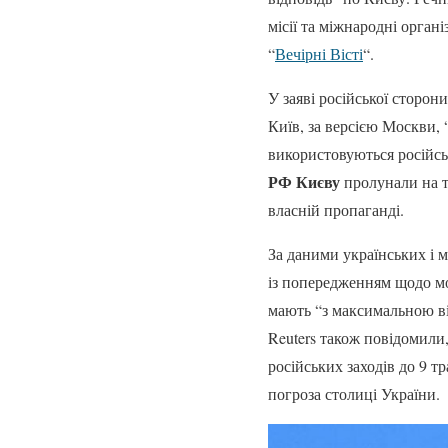
місії та міжнародні орган
“
Вечірні Вісті
“.
У заяві російської сторон
Київ, за версією Москви,
використовуються російсь
РФ Києву
пролунали на т
власній пропаганді.
За даними українських і 
із попередженням щодо мо
мають “з максимальною ві
Reuters також повідомили
російських заходів до 9 
погроза столиці України.