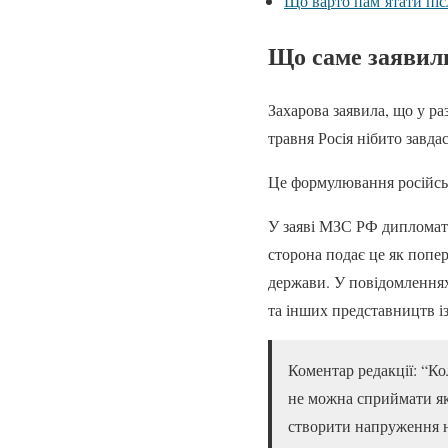
Що варто пам’ятати піс
Що саме заявил
Захарова заявила, що у ра
травня Росія нібито завда
Це формулювання російсь
У заяві МЗС РФ дипломата
сторона подає це як попер
держави. У повідомленнях
та інших представництв і
Коментар редакції: “К
не можна сприймати як 
створити напруження 