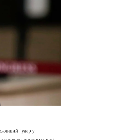
можливий “удар у
а закликала дипломатичні