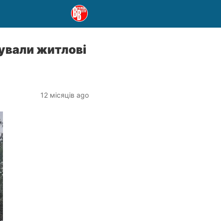
нували житлові
12 місяців ago