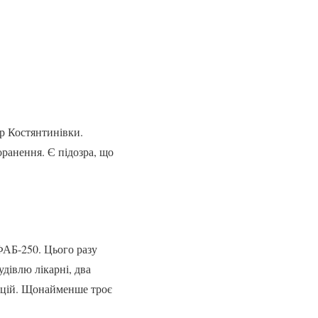
р Костянтинівки.
ранення. Є підозра, що
 ФАБ-250. Цього разу
дівлю лікарні, два
укцій. Щонайменше троє