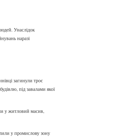
людей. Унаслідок
йнувань наразі
инівці загинули троє
удівлю, під завалами якої
ли у житловий масив,
ілили у промислову зону