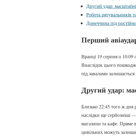
Другий удар: масштабні
Робота рятувальників т
Донеччина під постійн
Перший авіаудар
Вранці 19 серпня о 10:09
Внаслідок цього пошкодже
під завалами залишається 
Другий удар: ма
Близько 22:45 того ж дня 
наслідки ще серйозніші — 
магазини та кафе. Пряме 
цивільних можуть залишат