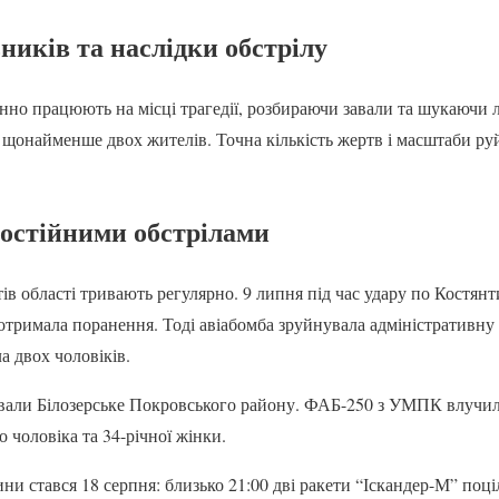
ників та наслідки обстрілу
нно працюють на місці трагедії, розбираючи завали та шукаючи 
 щонайменше двох жителів. Точна кількість жертв і масштаби ру
постійними обстрілами
в області тривають регулярно. 9 липня під час удару по Костянт
отримала поранення. Тоді авіабомба зруйнувала адміністративну б
а двох чоловіків.
ували Білозерське Покровського району. ФАБ-250 з УМПК влучи
 чоловіка та 34-річної жінки.
ни стався 18 серпня: близько 21:00 дві ракети “Іскандер-М” поц