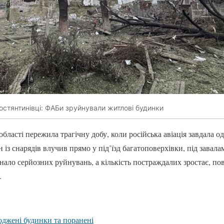
остянтинівці: ФАБи зруйнували житлові будинки
бласті пережила трагічну добу, коли російська авіація завдала о
із снарядів влучив прямо у під’їзд багатоповерхівки, під завала
нало серйозних руйнувань, а кількість постраждалих зростає, по
.
оджені будинки та поранені