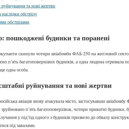
 руйнування та нові жертви
а наслідки обстрілу
ими обстрілами
: пошкоджені будинки та поранені
 окупанти скинули чотири авіабомби ФАБ-250 на житловий секто
но п’ять багатоповерхових будинків, а одна людина отримала по
ще одна особа.
сштабні руйнування та нові жертви
російська авіація знову атакувала місто, застосувавши авіабомбу
зруйновано п’ять багатоповерхівок, чотири приватні будинки, бу
влучання у під’їзд одного з будинків призвело до обвалу констр
ися під завалами.