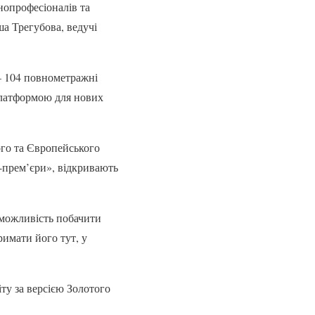
нопрофесіоналів та
ша Трегубова, ведучі
 — 104 повнометражні
платформою для нових
го та Європейського
а-прем’єри», відкривають
 можливість побачити
римати його тут, у
ту за версією Золотого