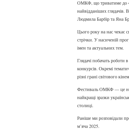
ОМКФ, що триватиме до 4 
найвідданіших глядачів. В
Людмила Барбір та Яна Бр
Цього року на нас чекає 
стрічки. У насиченій пр
імен та актуальних тем.
Глядачі побачать роботи 
конкурсів. Окремі темати
різні грані світового кіне
Фестиваль ОМКФ — це не 
найкращі зразки українськ
столиці.
Раніше ми розповідали п
м’яча 2025.