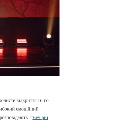
рочисте відкриття 16-го
либокий емоційний
 розповідають “
Вечірні