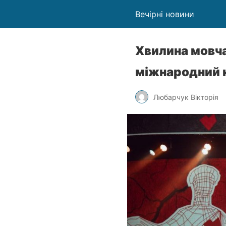
Вечірні новини
Хвилина мовча
міжнародний 
Любарчук Вікторія