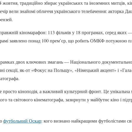
жовтня, традиційно збирає українських та іноземних митців, кі
ечір вели знайомі обличчя українського телебачення: акторка Да
ензей.
справжній кіномарафон: 113 фільмів у 18 програмах, серед яких
ограмі заявлено понад 100 прем’єр, що робить ОМКФ потужною 
в рамках двох ключових змагань — Національного документально
чні секції, як-от «Фокус на Польщу», «Німецький акцент» і «Гал
матографа.
просто кіноподія, а важливий культурний фронт. Це унікальна
ого та світового кінематографа, зазирнути у майбутнє кіно і підт
ро
футбольний Оскар
: кого визнано найкращими футболістами сві