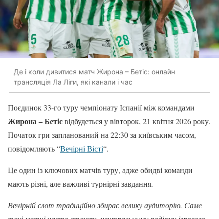
Де і коли дивитися матч Жирона – Бетіс: онлайн
трансляція Ла Ліги, які канали і час
Поєдинок 33-го туру чемпіонату Іспанії між командами
Жирона – Бетіс
відбудеться у вівторок, 21 квітня 2026 року.
Початок гри запланований на 22:30 за київським часом,
повідомляють “
Вечірні Вісті
“.
Це один із ключових матчів туру, адже обидві команди
мають різні, але важливі турнірні завдання.
Вечірній слот традиційно збирає велику аудиторію. Саме
такі матчі часто стають центральними подіями ігрового